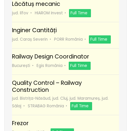
Lăcătuș mecanic
jud. Ilfov
HIAROM Invest
Full Time
Inginer Cantități
jud. Caraș Severin
PORR România
Full Time
Railway Design Coordinator
București
Egis România
Full Time
Quality Control – Railway
Construction
jud. Bistrița-Năsăud, jud. Cluj, jud. Maramureș, jud.
Sălaj
STRABAG România
Full Time
Frezor