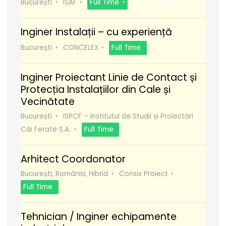
București
ISAF
Full Time
Recomanda
Inginer Instalații – cu experiență
București
CONCELEX
Full Time
Inginer Proiectant Linie de Contact și
Protecția Instalațiilor din Cale și
Vecinătate
București
ISPCF – Institutul de Studii și Proiectări
Căi Ferate S.A.
Full Time
Arhitect Coordonator
București, România, Hibrid
Consis Proiect
Full Time
Tehnician / Inginer echipamente