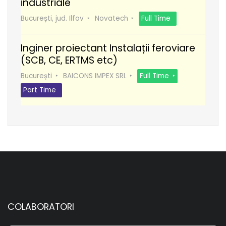
industriale
București, jud. Ilfov
Novatech
Full Time
Inginer proiectant Instalații feroviare
(SCB, CE, ERTMS etc)
București
BAICONS IMPEX SRL
Full Time
Part Time
COLABORATORI