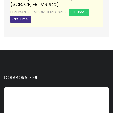
(SCB, CE, ERTMS etc)
București
BAICONS IMPEX SRL
Full Time
Part Time
COLABORATORI