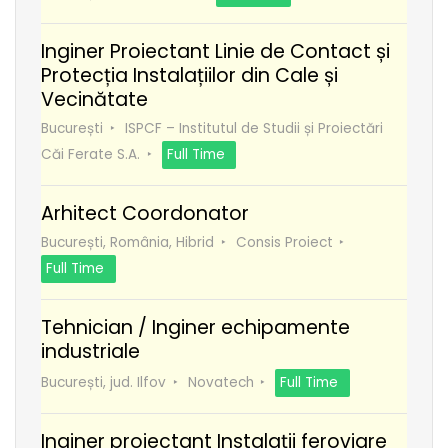
Inginer Proiectant Linie de Contact și
Protecția Instalațiilor din Cale și
Vecinătate
București
ISPCF – Institutul de Studii și Proiectări
Căi Ferate S.A.
Full Time
Arhitect Coordonator
București, România, Hibrid
Consis Proiect
Full Time
Tehnician / Inginer echipamente
industriale
București, jud. Ilfov
Novatech
Full Time
Inginer proiectant Instalații feroviare