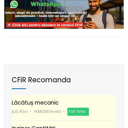
CFiR Recomanda
Lăcătuș mecanic
jud. Ilfov
HIAROM Invest
Full Time