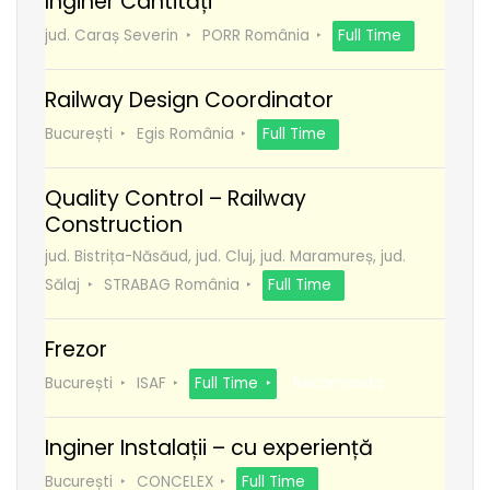
Inginer Cantități
jud. Caraș Severin
PORR România
Full Time
Railway Design Coordinator
București
Egis România
Full Time
Quality Control – Railway
Construction
jud. Bistrița-Năsăud, jud. Cluj, jud. Maramureș, jud.
Sălaj
STRABAG România
Full Time
Frezor
București
ISAF
Full Time
Recomanda
Inginer Instalații – cu experiență
București
CONCELEX
Full Time