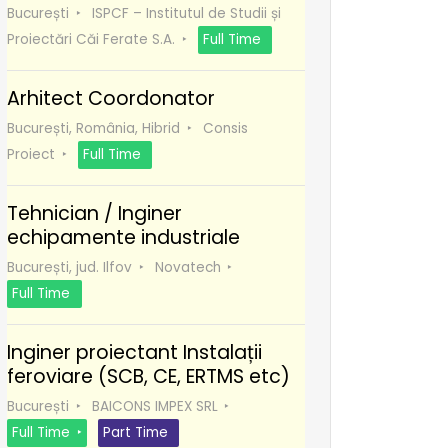
București
ISPCF – Institutul de Studii și
Proiectări Căi Ferate S.A.
Full Time
Arhitect Coordonator
București, România, Hibrid
Consis
Proiect
Full Time
Tehnician / Inginer
echipamente industriale
București, jud. Ilfov
Novatech
Full Time
Inginer proiectant Instalații
feroviare (SCB, CE, ERTMS etc)
București
BAICONS IMPEX SRL
Full Time
Part Time