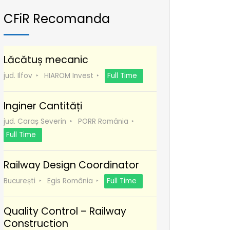
CFiR Recomanda
Lăcătuș mecanic
jud. Ilfov
HIAROM Invest
Full Time
Inginer Cantități
jud. Caraș Severin
PORR România
Full Time
Railway Design Coordinator
București
Egis România
Full Time
Quality Control – Railway
Construction