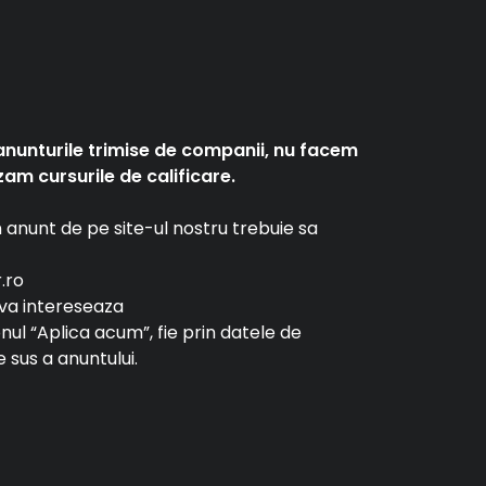
anunturile trimise de companii, nu facem
am cursurile de calificare.
un anunt de pe site-ul nostru trebuie sa
r.ro
e va intereseaza
tonul “Aplica acum”, fie prin datele de
 sus a anuntului.