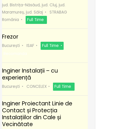
jud. Bistrița-Năsăud, jud. Cluj, jud.
Maramureș, jud. Sălaj
STRABAG
România
Full Time
Frezor
București
ISAF
Full Time
Recomanda
Inginer Instalații – cu
experiență
București
CONCELEX
Full Time
Inginer Proiectant Linie de
Contact și Protecția
Instalațiilor din Cale și
Vecinătate