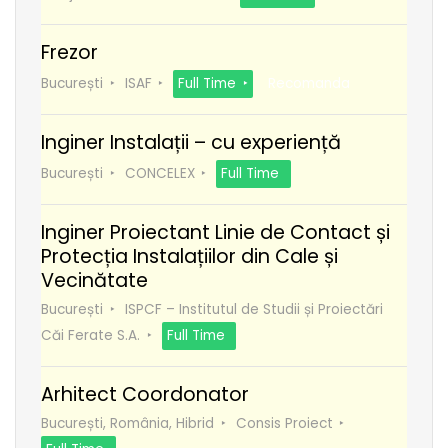
Frezor
București
ISAF
Full Time
Recomanda
Inginer Instalații – cu experiență
București
CONCELEX
Full Time
Inginer Proiectant Linie de Contact și
Protecția Instalațiilor din Cale și
Vecinătate
București
ISPCF – Institutul de Studii și Proiectări
Căi Ferate S.A.
Full Time
Arhitect Coordonator
București, România, Hibrid
Consis Proiect