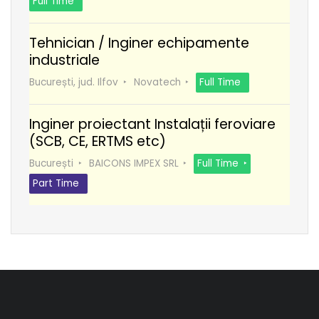
Full Time
Tehnician / Inginer echipamente
industriale
București, jud. Ilfov
Novatech
Full Time
Inginer proiectant Instalații feroviare
(SCB, CE, ERTMS etc)
București
BAICONS IMPEX SRL
Full Time
Part Time