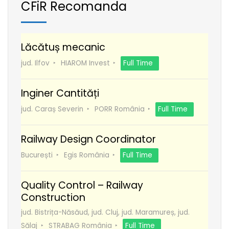
CFiR Recomanda
Lăcătuș mecanic
jud. Ilfov
HIAROM Invest
Full Time
Inginer Cantități
jud. Caraș Severin
PORR România
Full Time
Railway Design Coordinator
București
Egis România
Full Time
Quality Control – Railway
Construction
jud. Bistrița-Năsăud, jud. Cluj, jud. Maramureș, jud.
Sălaj
STRABAG România
Full Time