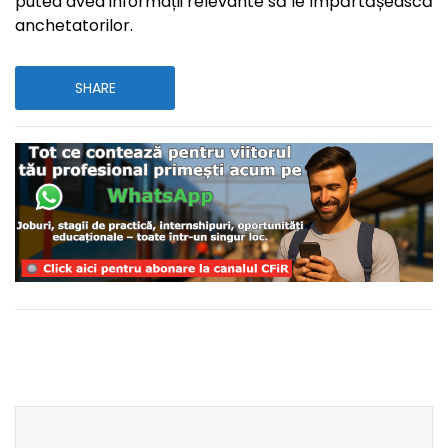
putea avea informații relevante să le împărtășească
anchetatorilor.
SHARE