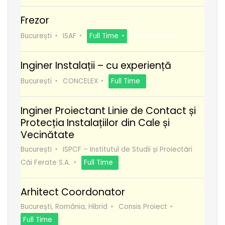
Frezor
București
ISAF
Full Time
Recomanda
Inginer Instalații – cu experiență
București
CONCELEX
Full Time
Inginer Proiectant Linie de Contact și
Protecția Instalațiilor din Cale și
Vecinătate
București
ISPCF – Institutul de Studii și Proiectări
Căi Ferate S.A.
Full Time
Arhitect Coordonator
București, România, Hibrid
Consis Proiect
Full Time