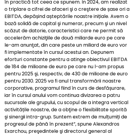
în practică tot ceea ce spunem. În 2024, am realizat
o triplare a cifrei de afaceri şi o creştere de șase ori a
EBITDA, depășind așteptările noastre inițiale. Avem o
bază solidă de capital şi numerar, precum şi un nivel
scăzut de datorie, caracteristici care ne permit să
accelerăm achiziţiile de două miliarde euro pe care
le-am anunţat, din care peste un miliard de euro vor
fi implementate în cursul acestui an. Depunem
eforturi constante pentru a atinge obiectivul EBITDA
de 184 de milioane de euro pe care nu l-am propus
pentru 2025 şi, respectiv, de 430 de milioane de euro
pentru 2030. 2025 va fi anul transformării noastre
corporative, programul fiind în curs de desfășurare,
iar în cursul anului vom continua divizarea a patru
sucursale ale grupului, cu scopul de a integra vertical
activitățile noastre, de a obţine o flexibilitate sporită
şi sinergii intra-grup. Suntem extrem de mulțumiți de
progresul de până în prezent”, spune Alexandros
Exarchou, preşedintele şi directorul general al