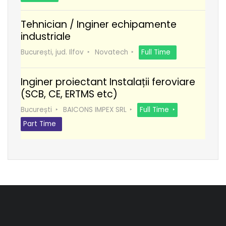
Tehnician / Inginer echipamente
industriale
București, jud. Ilfov
Novatech
Full Time
Inginer proiectant Instalații feroviare
(SCB, CE, ERTMS etc)
București
BAICONS IMPEX SRL
Full Time
Part Time