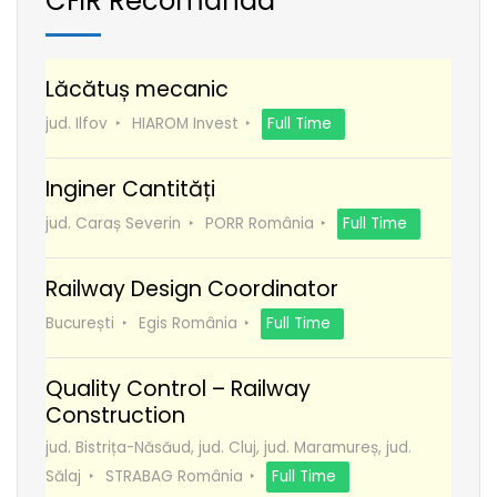
CFiR Recomanda
Lăcătuș mecanic
jud. Ilfov
HIAROM Invest
Full Time
Inginer Cantități
jud. Caraș Severin
PORR România
Full Time
Railway Design Coordinator
București
Egis România
Full Time
Quality Control – Railway
Construction
jud. Bistrița-Năsăud, jud. Cluj, jud. Maramureș, jud.
Sălaj
STRABAG România
Full Time