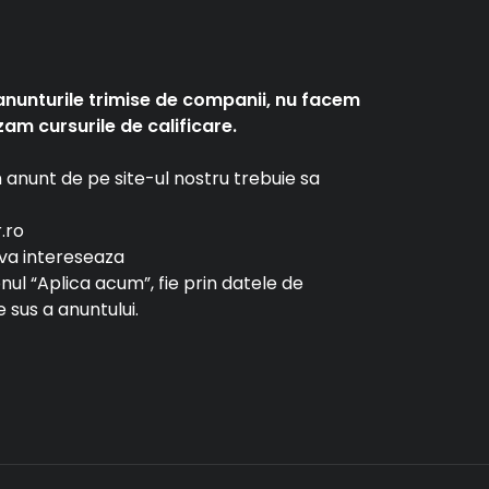
anunturile trimise de companii, nu facem
am cursurile de calificare.
un anunt de pe site-ul nostru trebuie sa
r.ro
e va intereseaza
tonul “Aplica acum”, fie prin datele de
 sus a anuntului.