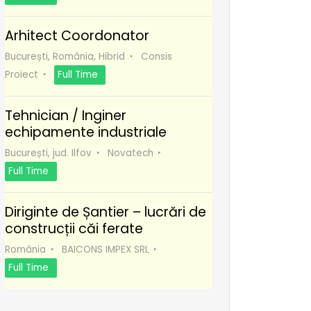
Arhitect Coordonator
București, România, Hibrid
Consis
Proiect
Full Time
Tehnician / Inginer
echipamente industriale
București, jud. Ilfov
Novatech
Full Time
Diriginte de Șantier – lucrări de
construcții căi ferate
România
BAICONS IMPEX SRL
Full Time