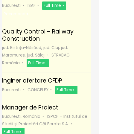
București
ISAF
Full Time
Recomanda
Quality Control – Railway
Construction
jud. Bistrița-Năsăud, jud. Cluj, jud.
Maramureș, jud. Sălaj
STRABAG
România
Full Time
Inginer ofertare CFDP
București
CONCELEX
Full Time
Manager de Proiect
București, România
ISPCF – Institutul de
Studii și Proiectări Căi Ferate S.A.
Full Time