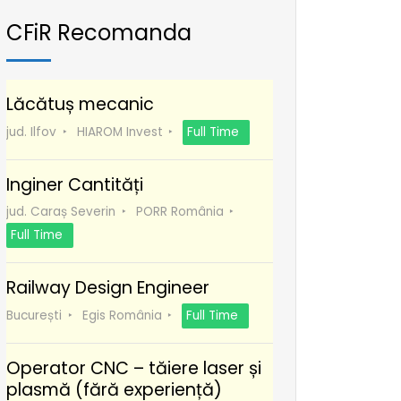
CFiR Recomanda
Lăcătuș mecanic
jud. Ilfov
HIAROM Invest
Full Time
Inginer Cantități
jud. Caraș Severin
PORR România
Full Time
Railway Design Engineer
București
Egis România
Full Time
Operator CNC – tăiere laser și
plasmă (fără experiență)