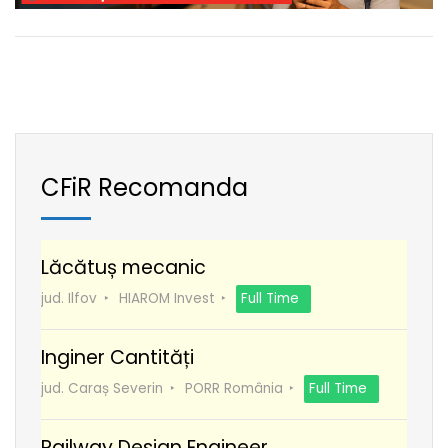
CFiR Recomanda
Lăcătuș mecanic
jud. Ilfov
HIAROM Invest
Full Time
Inginer Cantități
jud. Caraș Severin
PORR România
Full Time
Railway Design Engineer