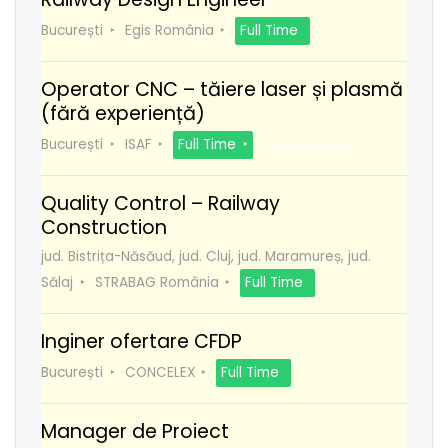
București
Egis România
Full Time
Operator CNC – tăiere laser și plasmă
(fără experiență)
București
ISAF
Full Time
Recomanda
Quality Control – Railway
Construction
jud. Bistrița-Năsăud, jud. Cluj, jud. Maramureș, jud.
Sălaj
STRABAG România
Full Time
Inginer ofertare CFDP
București
CONCELEX
Full Time
Manager de Proiect