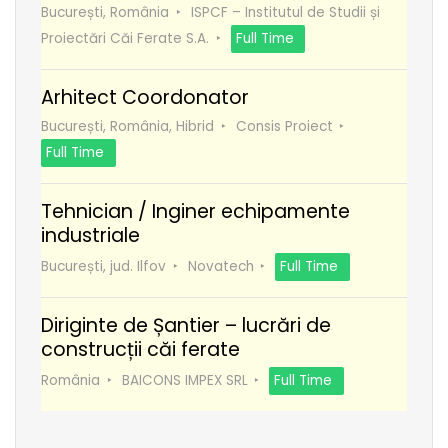
București, România
ISPCF – Institutul de Studii și
Proiectări Căi Ferate S.A.
Full Time
Arhitect Coordonator
București, România, Hibrid
Consis Proiect
Full Time
Tehnician / Inginer echipamente
industriale
București, jud. Ilfov
Novatech
Full Time
Diriginte de Șantier – lucrări de
construcții căi ferate
România
BAICONS IMPEX SRL
Full Time