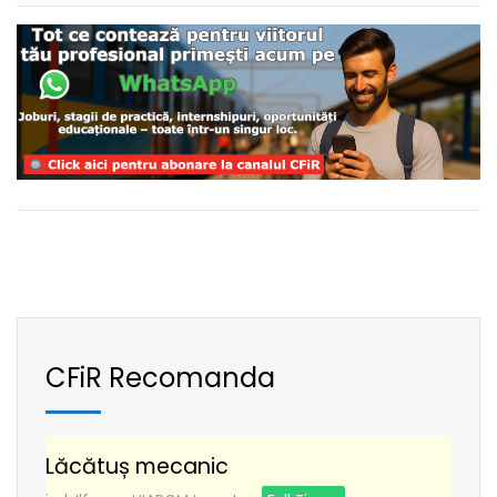
CFiR Recomanda
Lăcătuș mecanic