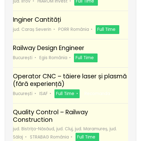
jud. Ilfov
HIAROM Invest
Full Time
Inginer Cantități
jud. Caraș Severin
PORR România
Full Time
Railway Design Engineer
București
Egis România
Full Time
Operator CNC – tăiere laser și plasmă
(fără experiență)
București
ISAF
Full Time
Recomanda
Quality Control – Railway
Construction
jud. Bistrița-Năsăud, jud. Cluj, jud. Maramureș, jud.
Sălaj
STRABAG România
Full Time