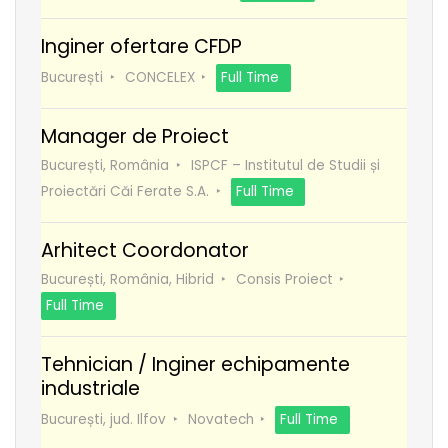
Inginer ofertare CFDP
București
CONCELEX
Full Time
Manager de Proiect
București, România
ISPCF – Institutul de Studii și
Proiectări Căi Ferate S.A.
Full Time
Arhitect Coordonator
București, România, Hibrid
Consis Proiect
Full Time
Tehnician / Inginer echipamente
industriale
București, jud. Ilfov
Novatech
Full Time