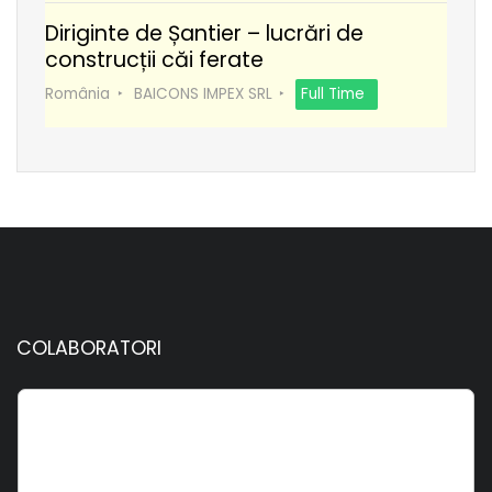
Diriginte de Șantier – lucrări de
construcții căi ferate
România
BAICONS IMPEX SRL
Full Time
COLABORATORI