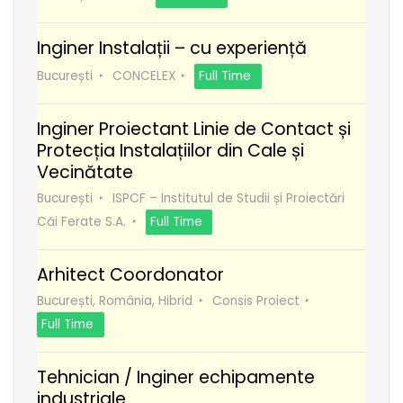
Inginer Instalații – cu experiență
București
CONCELEX
Full Time
Inginer Proiectant Linie de Contact și
Protecția Instalațiilor din Cale și
Vecinătate
București
ISPCF – Institutul de Studii și Proiectări
Căi Ferate S.A.
Full Time
Arhitect Coordonator
București, România, Hibrid
Consis Proiect
Full Time
Tehnician / Inginer echipamente
industriale