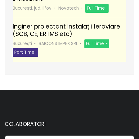
București, jud. Ilfov
Novatech
Full Time
Inginer proiectant Instalații feroviare
(SCB, CE, ERTMS etc)
București
BAICONS IMPEX SRL
Full Time
Part Time
COLABORATORI