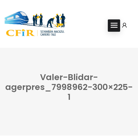
Valer-Blidar-
agerpres_7998962-300×225-
1