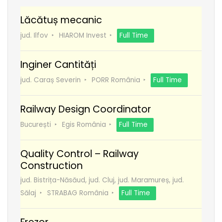
Lăcătuș mecanic
jud. Ilfov
HIAROM Invest
Full Time
Inginer Cantități
jud. Caraș Severin
PORR România
Full Time
Railway Design Coordinator
București
Egis România
Full Time
Quality Control – Railway
Construction
jud. Bistrița-Năsăud, jud. Cluj, jud. Maramureș, jud.
Sălaj
STRABAG România
Full Time