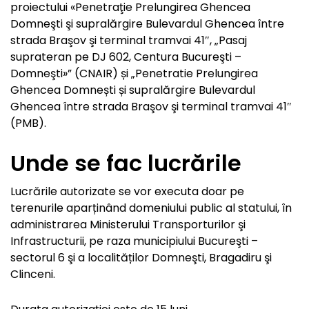
proiectului «Penetraţie Prelungirea Ghencea
Domneşti şi supralărgire Bulevardul Ghencea între
strada Braşov şi terminal tramvai 41″, „Pasaj
suprateran pe DJ 602, Centura Bucureşti –
Domneşti»” (CNAIR) și „Penetratie Prelungirea
Ghencea Domnești și supralărgire Bulevardul
Ghencea între strada Braşov şi terminal tramvai 41″
(PMB).
Unde se fac lucrările
Lucrările autorizate se vor executa doar pe
terenurile aparținând domeniului public al statului, în
administrarea Ministerului Transporturilor şi
Infrastructurii, pe raza municipiului Bucureşti –
sectorul 6 şi a localităților Domneşti, Bragadiru şi
Clinceni.