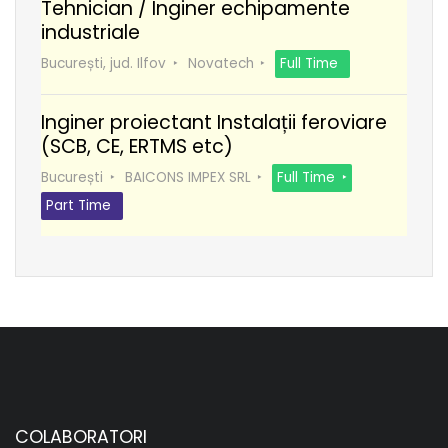
Tehnician / Inginer echipamente
industriale
București, jud. Ilfov
Novatech
Full Time
Inginer proiectant Instalații feroviare
(SCB, CE, ERTMS etc)
București
BAICONS IMPEX SRL
Full Time
Part Time
COLABORATORI