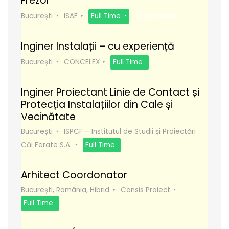
Frezor
București
ISAF
Full Time
Recomanda
Inginer Instalații – cu experiență
București
CONCELEX
Full Time
Inginer Proiectant Linie de Contact și
Protecția Instalațiilor din Cale și
Vecinătate
București
ISPCF – Institutul de Studii și Proiectări
Căi Ferate S.A.
Full Time
Arhitect Coordonator
București, România, Hibrid
Consis Proiect
Full Time