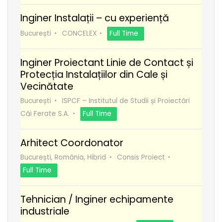
Inginer Instalații – cu experiență
București
CONCELEX
Full Time
Inginer Proiectant Linie de Contact și
Protecția Instalațiilor din Cale și
Vecinătate
București
ISPCF – Institutul de Studii și Proiectări
Căi Ferate S.A.
Full Time
Arhitect Coordonator
București, România, Hibrid
Consis Proiect
Full Time
Tehnician / Inginer echipamente
industriale