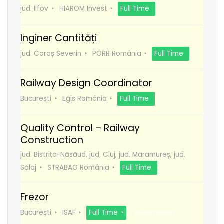
jud. Ilfov
HIAROM Invest
Full Time
Inginer Cantități
jud. Caraș Severin
PORR România
Full Time
Railway Design Coordinator
București
Egis România
Full Time
Quality Control – Railway
Construction
jud. Bistrița-Năsăud, jud. Cluj, jud. Maramureș, jud.
Sălaj
STRABAG România
Full Time
Frezor
București
ISAF
Full Time
Recomanda