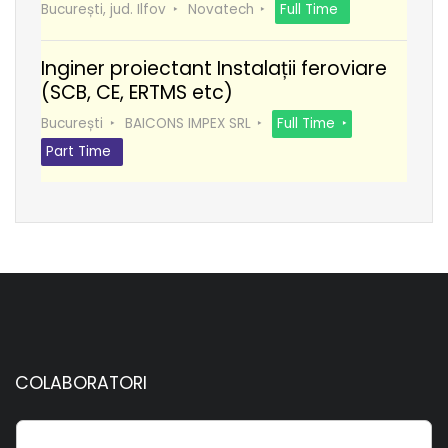
București, jud. Ilfov
Novatech
Full Time
Inginer proiectant Instalații feroviare
(SCB, CE, ERTMS etc)
București
BAICONS IMPEX SRL
Full Time
Part Time
COLABORATORI