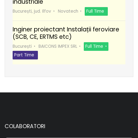
industriale
București, jud. Ilfov
Novatech
Full Time
Inginer proiectant Instalații feroviare
(SCB, CE, ERTMS etc)
București
BAICONS IMPEX SRL
Full Time
Part Time
COLABORATORI