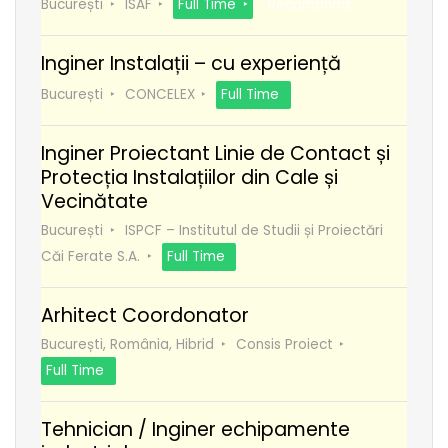
București
ISAF
Full Time
Recomanda
Inginer Instalații – cu experiență
București
CONCELEX
Full Time
Inginer Proiectant Linie de Contact și
Protecția Instalațiilor din Cale și
Vecinătate
București
ISPCF – Institutul de Studii și Proiectări
Căi Ferate S.A.
Full Time
Arhitect Coordonator
București, România, Hibrid
Consis Proiect
Full Time
Tehnician / Inginer echipamente