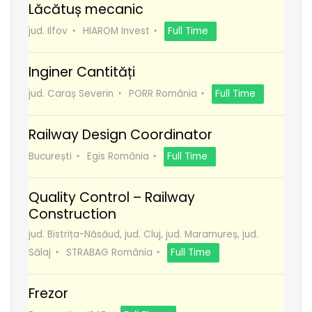
Lăcătuș mecanic
jud. Ilfov
HIAROM Invest
Full Time
Inginer Cantități
jud. Caraș Severin
PORR România
Full Time
Railway Design Coordinator
București
Egis România
Full Time
Quality Control – Railway
Construction
jud. Bistrița-Năsăud, jud. Cluj, jud. Maramureș, jud.
Sălaj
STRABAG România
Full Time
Frezor