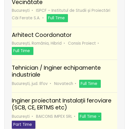
Vecinătate
București
ISPCF – Institutul de Studii și Proiectări
Căi Ferate S.A.
Full Time
Arhitect Coordonator
București, România, Hibrid
Consis Proiect
Full Time
Tehnician / Inginer echipamente
industriale
București, jud. Ilfov
Novatech
Full Time
Inginer proiectant Instalații feroviare
(SCB, CE, ERTMS etc)
București
BAICONS IMPEX SRL
Full Time
Part Time