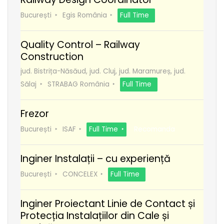
București
Egis România
Full Time
Quality Control – Railway
Construction
jud. Bistrița-Năsăud, jud. Cluj, jud. Maramureș, jud.
Sălaj
STRABAG România
Full Time
Frezor
București
ISAF
Full Time
Recomanda
Inginer Instalații – cu experiență
București
CONCELEX
Full Time
Inginer Proiectant Linie de Contact și
Protecția Instalațiilor din Cale și