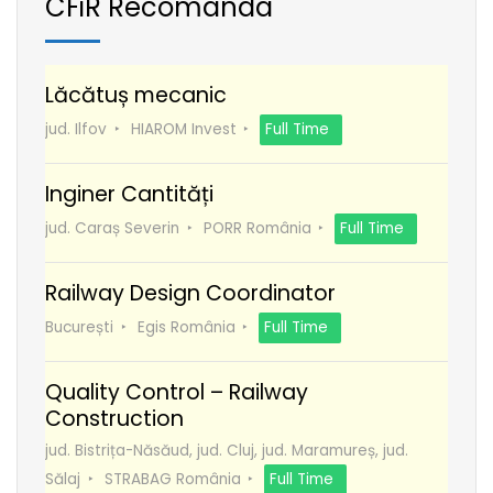
CFiR Recomanda
Lăcătuș mecanic
jud. Ilfov
HIAROM Invest
Full Time
Inginer Cantități
jud. Caraș Severin
PORR România
Full Time
Railway Design Coordinator
București
Egis România
Full Time
Quality Control – Railway
Construction
jud. Bistrița-Năsăud, jud. Cluj, jud. Maramureș, jud.
Sălaj
STRABAG România
Full Time