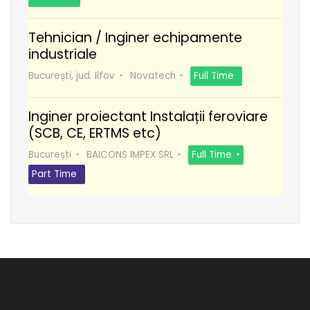
Tehnician / Inginer echipamente
industriale
București, jud. Ilfov
Novatech
Full Time
Inginer proiectant Instalații feroviare
(SCB, CE, ERTMS etc)
București
BAICONS IMPEX SRL
Full Time
Part Time