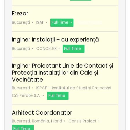
Frezor
București
ISAF
Full Time
Recomanda
Inginer Instalații – cu experiență
București
CONCELEX
Full Time
Inginer Proiectant Linie de Contact și
Protecția Instalațiilor din Cale și
Vecinătate
București
ISPCF – Institutul de Studii și Proiectări
Căi Ferate S.A.
Full Time
Arhitect Coordonator
București, România, Hibrid
Consis Proiect
Full Time