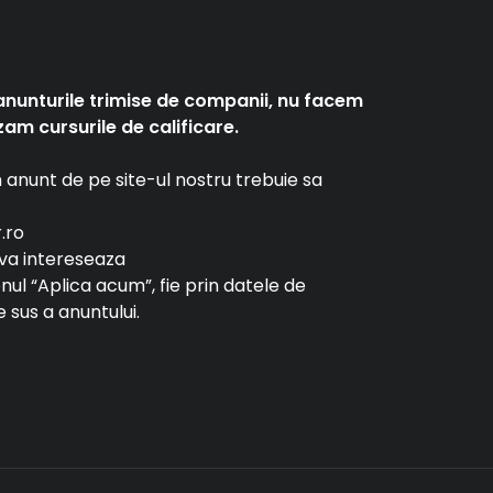
anunturile trimise de companii, nu facem
am cursurile de calificare.
un anunt de pe site-ul nostru trebuie sa
r.ro
e va intereseaza
tonul “Aplica acum”, fie prin datele de
 sus a anuntului.