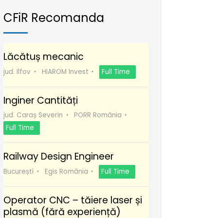
CFiR Recomanda
Lăcătuș mecanic
jud. Ilfov
HIAROM Invest
Full Time
Inginer Cantități
jud. Caraș Severin
PORR România
Full Time
Railway Design Engineer
București
Egis România
Full Time
Operator CNC – tăiere laser și
plasmă (fără experiență)