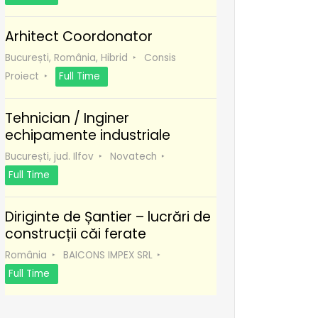
Arhitect Coordonator
București, România, Hibrid
Consis
Proiect
Full Time
Tehnician / Inginer
echipamente industriale
București, jud. Ilfov
Novatech
Full Time
Diriginte de Șantier – lucrări de
construcții căi ferate
România
BAICONS IMPEX SRL
Full Time