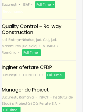
București
ISAF
Full Time
Recomanda
Quality Control – Railway
Construction
jud. Bistrița-Năsăud, jud. Cluj, jud.
Maramureș, jud. Sălaj
STRABAG
România
Full Time
Inginer ofertare CFDP
București
CONCELEX
Full Time
Manager de Proiect
București, România
ISPCF – Institutul de
Studii și Proiectări Căi Ferate S.A.
Full Time