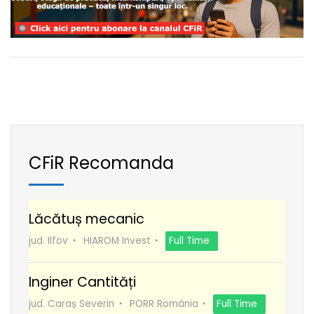
CFiR Recomanda
Lăcătuș mecanic
jud. Ilfov
HIAROM Invest
Full Time
Inginer Cantități
jud. Caraș Severin
PORR România
Full Time