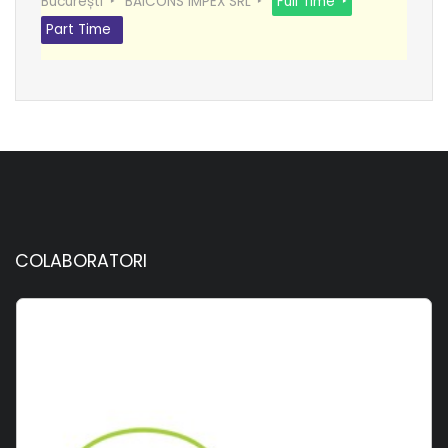
București
BAICONS IMPEX SRL
Full Time
Part Time
COLABORATORI