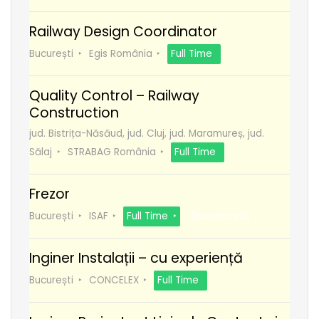
Railway Design Coordinator
București
Egis România
Full Time
Quality Control – Railway
Construction
jud. Bistrița-Năsăud, jud. Cluj, jud. Maramureș, jud.
Sălaj
STRABAG România
Full Time
Frezor
București
ISAF
Full Time
Recomanda
Inginer Instalații – cu experiență
București
CONCELEX
Full Time