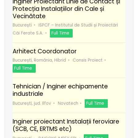
Inginer Proiectant Linie de Contact și
Protecția Instalațiilor din Cale și
Vecinătate
București
ISPCF – Institutul de Studii și Proiectări
Căi Ferate S.A.
Full Time
Arhitect Coordonator
București, România, Hibrid
Consis Proiect
Full Time
Tehnician / Inginer echipamente
industriale
București, jud. Ilfov
Novatech
Full Time
Inginer proiectant Instalații feroviare
(SCB, CE, ERTMS etc)