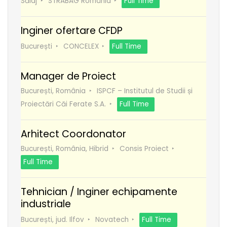
Sălaj
STRABAG România
Full Time
Inginer ofertare CFDP
București
CONCELEX
Full Time
Manager de Proiect
București, România
ISPCF – Institutul de Studii și
Proiectări Căi Ferate S.A.
Full Time
Arhitect Coordonator
București, România, Hibrid
Consis Proiect
Full Time
Tehnician / Inginer echipamente
industriale
București, jud. Ilfov
Novatech
Full Time