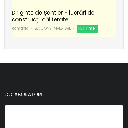
Diriginte de Șantier – lucrări de
construcții căi ferate
România
BAICONS IMPEX SRL
Full Time
COLABORATORI