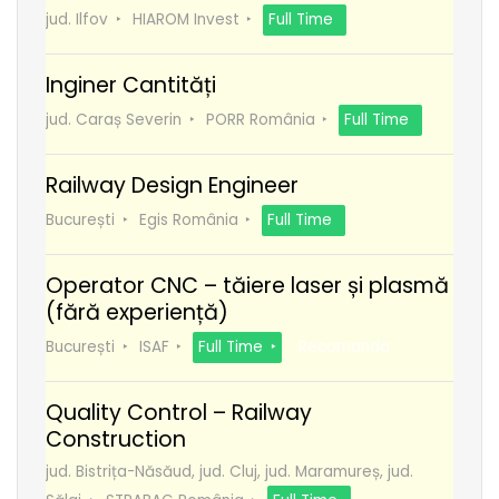
jud. Ilfov
HIAROM Invest
Full Time
Inginer Cantități
jud. Caraș Severin
PORR România
Full Time
Railway Design Engineer
București
Egis România
Full Time
Operator CNC – tăiere laser și plasmă
(fără experiență)
București
ISAF
Full Time
Recomanda
Quality Control – Railway
Construction
jud. Bistrița-Năsăud, jud. Cluj, jud. Maramureș, jud.