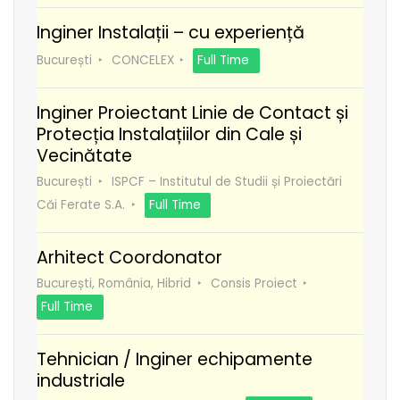
Inginer Instalații – cu experiență
București
CONCELEX
Full Time
Inginer Proiectant Linie de Contact și
Protecția Instalațiilor din Cale și
Vecinătate
București
ISPCF – Institutul de Studii și Proiectări
Căi Ferate S.A.
Full Time
Arhitect Coordonator
București, România, Hibrid
Consis Proiect
Full Time
Tehnician / Inginer echipamente
industriale