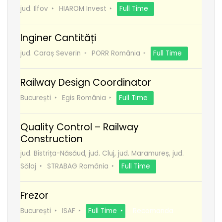
jud. Ilfov
HIAROM Invest
Full Time
Inginer Cantități
jud. Caraș Severin
PORR România
Full Time
Railway Design Coordinator
București
Egis România
Full Time
Quality Control – Railway
Construction
jud. Bistrița-Năsăud, jud. Cluj, jud. Maramureș, jud.
Sălaj
STRABAG România
Full Time
Frezor
București
ISAF
Full Time
Recomanda