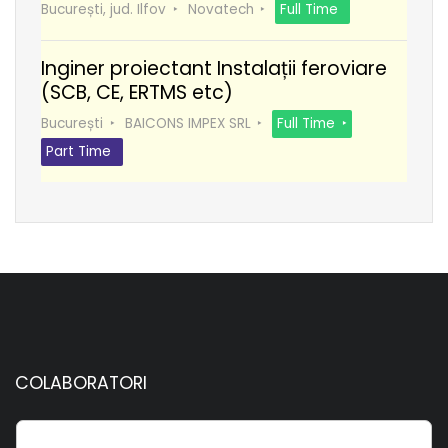
București, jud. Ilfov
Novatech
Full Time
Inginer proiectant Instalații feroviare
(SCB, CE, ERTMS etc)
București
BAICONS IMPEX SRL
Full Time
Part Time
COLABORATORI