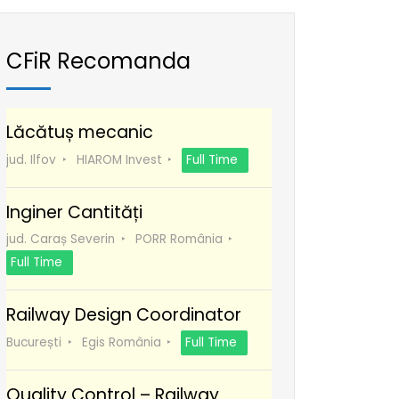
CFiR Recomanda
Lăcătuș mecanic
jud. Ilfov
HIAROM Invest
Full Time
Inginer Cantități
jud. Caraș Severin
PORR România
Full Time
Railway Design Coordinator
București
Egis România
Full Time
Quality Control – Railway