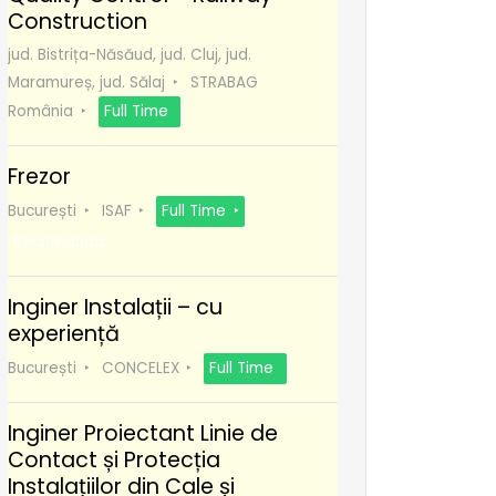
Construction
jud. Bistrița-Năsăud, jud. Cluj, jud.
Maramureș, jud. Sălaj
STRABAG
România
Full Time
Frezor
București
ISAF
Full Time
Recomanda
Inginer Instalații – cu
experiență
București
CONCELEX
Full Time
Inginer Proiectant Linie de
Contact și Protecția
Instalațiilor din Cale și