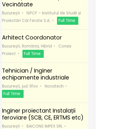
Vecinătate
București
ISPCF – Institutul de Studii și
Proiectări Căi Ferate S.A.
Full Time
Arhitect Coordonator
București, România, Hibrid
Consis
Proiect
Full Time
Tehnician / Inginer
echipamente industriale
București, jud. Ilfov
Novatech
Full Time
Inginer proiectant Instalații
feroviare (SCB, CE, ERTMS etc)
București
BAICONS IMPEX SRL