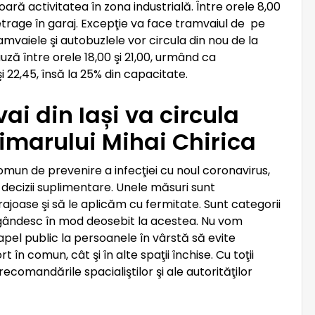
ră activitatea în zona industrială. Între orele 8,00
retrage în garaj. Excepţie va face tramvaiul de pe
Tramvaiele şi autobuzlele vor circula din nou de la
auză între orele 18,00 şi 21,00, urmând ca
şi 22,45, însă la 25% din capacitate.
ai din Iași va circula
rimarului Mihai Chirica
omun de prevenire a infecţiei cu noul coronavirus,
decizii suplimentare. Unele măsuri sunt
ajoase şi să le aplicăm cu fermitate. Sunt categorii
ă gândesc în mod deosebit la acestea. Nu vom
 apel public la persoanele în vârstă să evite
 în comun, cât şi în alte spaţii închise. Cu toţii
ecomandările spacialiştilor şi ale autorităţilor