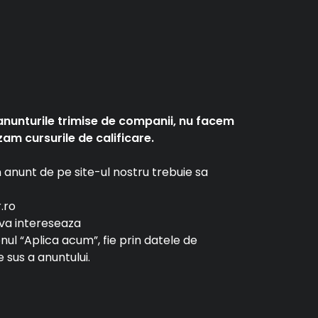
anunturile trimise de companii, nu facem
am cursurile de calificare.
un anunt de pe site-ul nostru trebuie sa
r.ro
e va intereseaza
tonul “Aplica acum”, fie prin datele de
 sus a anuntului.