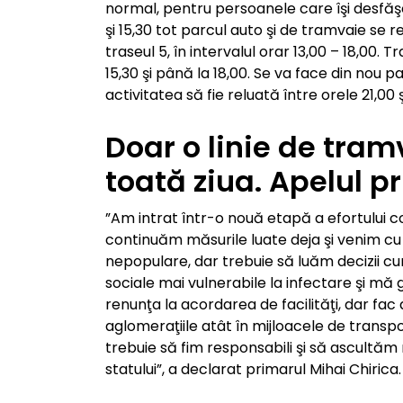
normal, pentru persoanele care îşi desfăşoa
şi 15,30 tot parcul auto şi de tramvaie se 
traseul 5, în intervalul orar 13,00 – 18,00. 
15,30 şi până la 18,00. Se va face din nou p
activitatea să fie reluată între orele 21,00 
Doar o linie de tramv
toată ziua. Apelul p
”Am intrat într-o nouă etapă a efortului c
continuăm măsurile luate deja şi venim cu 
nepopulare, dar trebuie să luăm decizii cur
sociale mai vulnerabile la infectare şi m
renunţa la acordarea de facilităţi, dar fac
aglomeraţiile atât în mijloacele de transport
trebuie să fim responsabili şi să ascultăm r
statului”, a declarat primarul Mihai Chirica.