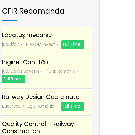
CFiR Recomanda
Lăcătuș mecanic
jud. Ilfov
HIAROM Invest
Full Time
Inginer Cantități
jud. Caraș Severin
PORR România
Full Time
Railway Design Coordinator
București
Egis România
Full Time
Quality Control – Railway
Construction