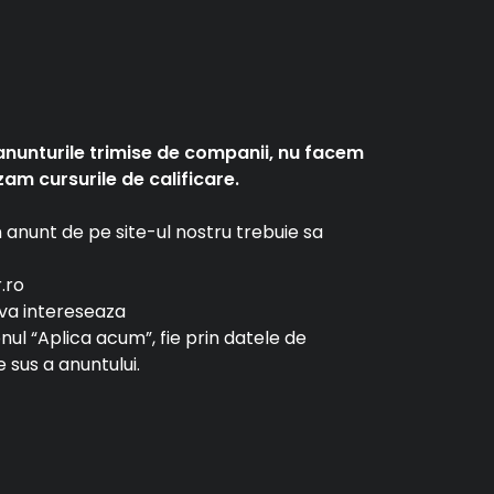
anunturile trimise de companii, nu facem
am cursurile de calificare.
un anunt de pe site-ul nostru trebuie sa
r.ro
e va intereseaza
tonul “Aplica acum”, fie prin datele de
 sus a anuntului.