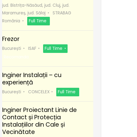
jud. Bistrița-Năsăud, jud. Cluj, jud.
Maramureș, jud. Sălaj
STRABAG
România
Full Time
Frezor
București
ISAF
Full Time
Recomanda
Inginer Instalații – cu
experiență
București
CONCELEX
Full Time
Inginer Proiectant Linie de
Contact și Protecția
Instalațiilor din Cale și
Vecinătate