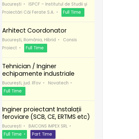
București
ISPCF – Institutul de Studii și
Proiectări Căi Ferate S.A.
Full Time
Arhitect Coordonator
București, România, Hibrid
Consis
Proiect
Full Time
Tehnician / Inginer
echipamente industriale
București, jud. Ilfov
Novatech
Full Time
Inginer proiectant Instalații
feroviare (SCB, CE, ERTMS etc)
București
BAICONS IMPEX SRL
Full Time
Part Time