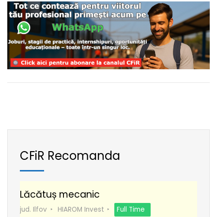
CFiR Recomanda
Lăcătuș mecanic
jud. Ilfov
HIAROM Invest
Full Time