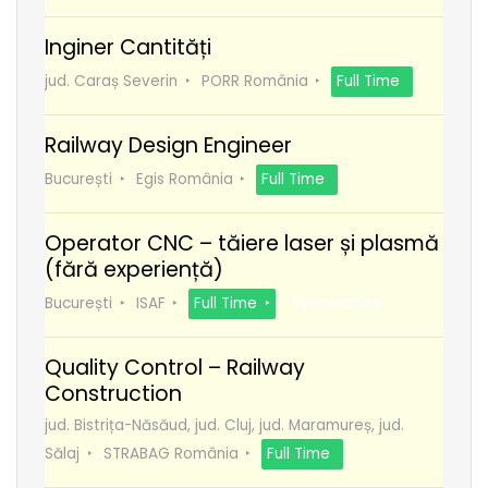
Inginer Cantități
jud. Caraș Severin
PORR România
Full Time
Railway Design Engineer
București
Egis România
Full Time
Operator CNC – tăiere laser și plasmă
(fără experiență)
București
ISAF
Full Time
Recomanda
Quality Control – Railway
Construction
jud. Bistrița-Năsăud, jud. Cluj, jud. Maramureș, jud.
Sălaj
STRABAG România
Full Time