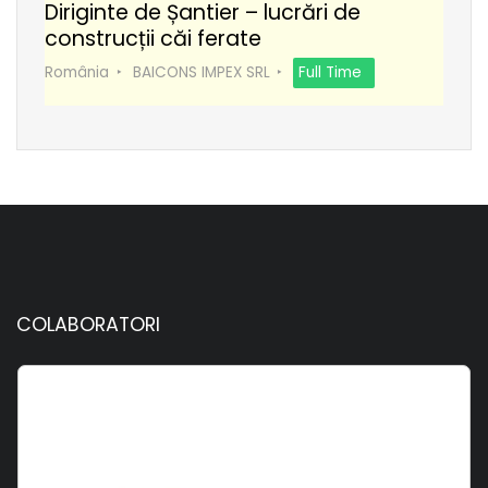
Diriginte de Șantier – lucrări de
construcții căi ferate
România
BAICONS IMPEX SRL
Full Time
COLABORATORI