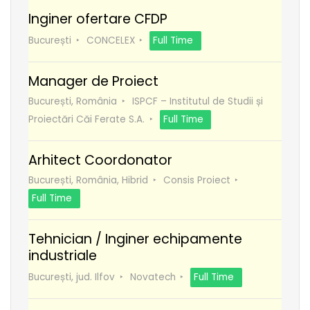
Inginer ofertare CFDP
București
CONCELEX
Full Time
Manager de Proiect
București, România
ISPCF – Institutul de Studii și
Proiectări Căi Ferate S.A.
Full Time
Arhitect Coordonator
București, România, Hibrid
Consis Proiect
Full Time
Tehnician / Inginer echipamente
industriale
București, jud. Ilfov
Novatech
Full Time