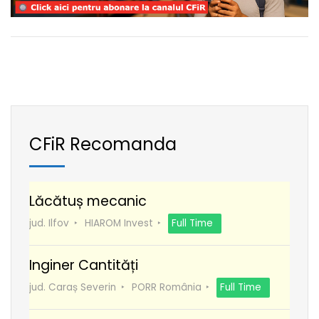
CFiR Recomanda
Lăcătuș mecanic
jud. Ilfov
HIAROM Invest
Full Time
Inginer Cantități
jud. Caraș Severin
PORR România
Full Time