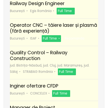
Railway Design Engineer
București
Egis România
Full Time
Operator CNC – tăiere laser și plasmă
(fără experiență)
București
ISAF
Full Time
Recomanda
Quality Control – Railway
Construction
jud. Bistrița-Năsăud, jud. Cluj, jud. Maramureș, jud.
Sălaj
STRABAG România
Full Time
Inginer ofertare CFDP
București
CONCELEX
Full Time
Manager de Proiect