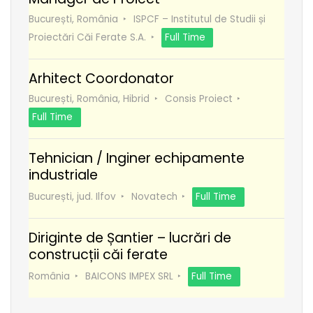
București, România
ISPCF – Institutul de Studii și
Proiectări Căi Ferate S.A.
Full Time
Arhitect Coordonator
București, România, Hibrid
Consis Proiect
Full Time
Tehnician / Inginer echipamente
industriale
București, jud. Ilfov
Novatech
Full Time
Diriginte de Șantier – lucrări de
construcții căi ferate
România
BAICONS IMPEX SRL
Full Time