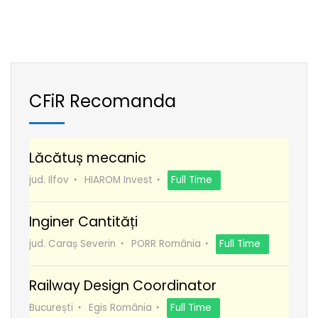
CFiR Recomanda
Lăcătuș mecanic
jud. Ilfov
HIAROM Invest
Full Time
Inginer Cantități
jud. Caraș Severin
PORR România
Full Time
Railway Design Coordinator
București
Egis România
Full Time