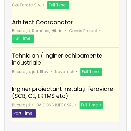
Căi Ferate S.A.
Full Time
Arhitect Coordonator
București, România, Hibrid
Consis Proiect
Full Time
Tehnician / Inginer echipamente
industriale
București, jud. Ilfov
Novatech
Full Time
Inginer proiectant Instalații feroviare
(SCB, CE, ERTMS etc)
București
BAICONS IMPEX SRL
Full Time
Part Time