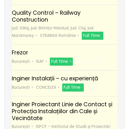
Quality Control – Railway
Construction
jud. Sălaj, jud. Bistrița-Năsăud, jud. Cluj, jud.
Maramureș
STRABAG România
Full Time
Frezor
București
ISAF
Full Time
Recomanda
Inginer Instalații – cu experiență
București
CONCELEX
Full Time
Inginer Proiectant Linie de Contact și
Protecția Instalațiilor din Cale și
Vecinătate
București
ISPCF – Institutul de Studii și Proiectări