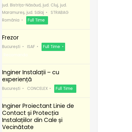
jud. Bistrița-Năsăud, jud. Cluj, jud.
Maramureș, jud. Sălaj
STRABAG
România
Full Time
Frezor
București
ISAF
Full Time
Recomanda
Inginer Instalații – cu
experiență
București
CONCELEX
Full Time
Inginer Proiectant Linie de
Contact și Protecția
Instalațiilor din Cale și
Vecinătate