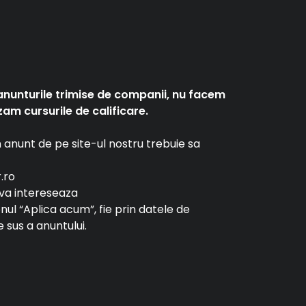
anunturile trimise de companii, nu facem
am cursurile de calificare.
un anunt de pe site-ul nostru trebuie sa
r.ro
e va intereseaza
tonul “Aplica acum”, fie prin datele de
 sus a anuntului.