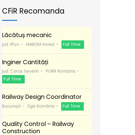
CFiR Recomanda
Lăcătuș mecanic
jud. Ilfov
HIAROM Invest
Full Time
Inginer Cantități
jud. Caraș Severin
PORR România
Full Time
Railway Design Coordinator
București
Egis România
Full Time
Quality Control – Railway
Construction