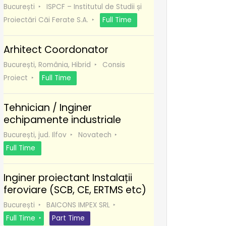
București
ISPCF – Institutul de Studii și
Proiectări Căi Ferate S.A.
Full Time
Arhitect Coordonator
București, România, Hibrid
Consis
Proiect
Full Time
Tehnician / Inginer
echipamente industriale
București, jud. Ilfov
Novatech
Full Time
Inginer proiectant Instalații
feroviare (SCB, CE, ERTMS etc)
București
BAICONS IMPEX SRL
Full Time
Part Time