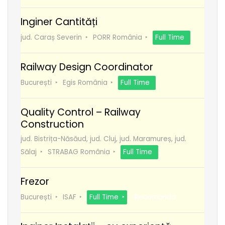
Inginer Cantități
jud. Caraș Severin
PORR România
Full Time
Railway Design Coordinator
București
Egis România
Full Time
Quality Control – Railway
Construction
jud. Bistrița-Năsăud, jud. Cluj, jud. Maramureș, jud.
Sălaj
STRABAG România
Full Time
Frezor
București
ISAF
Full Time
Recomanda