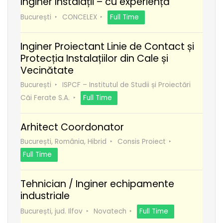
Inginer Instalații – cu experiență
București
CONCELEX
Full Time
Inginer Proiectant Linie de Contact și
Protecția Instalațiilor din Cale și
Vecinătate
București
ISPCF – Institutul de Studii și Proiectări
Căi Ferate S.A.
Full Time
Arhitect Coordonator
București, România, Hibrid
Consis Proiect
Full Time
Tehnician / Inginer echipamente
industriale
București, jud. Ilfov
Novatech
Full Time