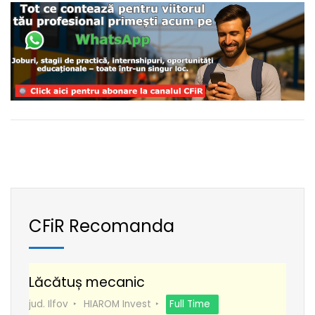
CFiR Recomanda
Lăcătuș mecanic
jud. Ilfov
HIAROM Invest
Full Time