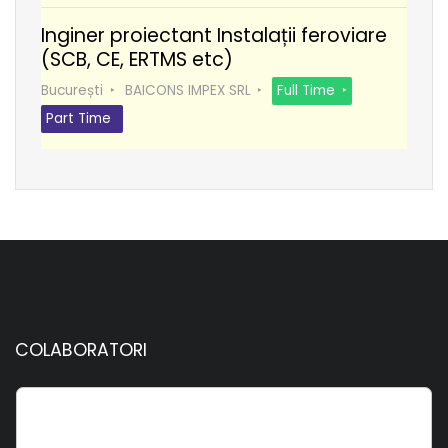
Inginer proiectant Instalații feroviare
(SCB, CE, ERTMS etc)
București
BAICONS IMPEX SRL
Full Time
Part Time
COLABORATORI