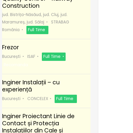
Construction
jud. Bistrița-Năsăud, jud. Cluj, jud.
Maramureș, jud. Sălaj
STRABAG
România
Full Time
Frezor
București
ISAF
Full Time
Recomanda
Inginer Instalații – cu
experiență
București
CONCELEX
Full Time
Inginer Proiectant Linie de
Contact și Protecția
Instalațiilor din Cale și