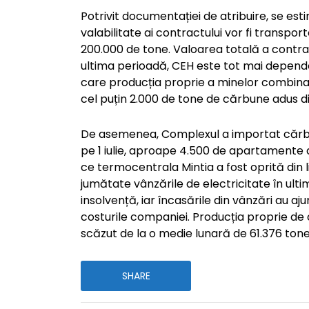
Potrivit documentației de atribuire, se est
valabilitate ai contractului vor fi transpo
200.000 de tone. Valoarea totală a contract
ultima perioadă, CEH este tot mai dependen
care producția proprie a minelor combinatul
cel puțin 2.000 de tone de cărbune adus din
De asemenea, Complexul a importat cărbun
pe 1 iulie, aproape 4.500 de apartamente
ce termocentrala Mintia a fost oprită din
jumătate vânzările de electricitate în ultim
insolvență, iar încasările din vânzări au a
costurile companiei. Producția proprie de
scăzut de la o medie lunară de 61.376 tone 
SHARE