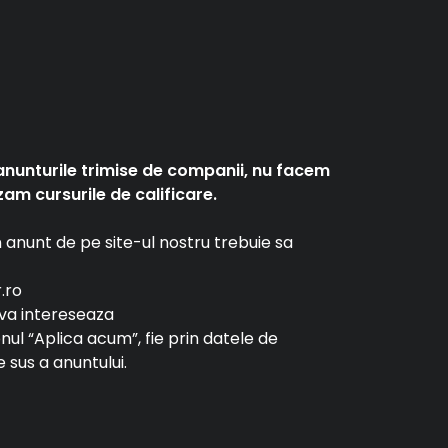
anunturile trimise de companii, nu facem
am cursurile de calificare.
un anunt de pe site-ul nostru trebuie sa
r.ro
e va intereseaza
tonul “Aplica acum”, fie prin datele de
 sus a anuntului.