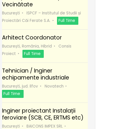
Vecinătate
București
ISPCF – Institutul de Studii și
Proiectări Căi Ferate S.A.
Full Time
Arhitect Coordonator
București, România, Hibrid
Consis
Proiect
Full Time
Tehnician / Inginer
echipamente industriale
București, jud. Ilfov
Novatech
Full Time
Inginer proiectant Instalații
feroviare (SCB, CE, ERTMS etc)
București
BAICONS IMPEX SRL