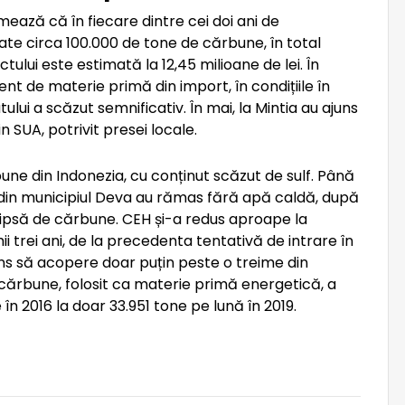
imează că în fiecare dintre cei doi ani de
rtate circa 100.000 de tone de cărbune, în total
ului este estimată la 12,45 milioane de lei. În
t de materie primă din import, în condițiile în
ui a scăzut semnificativ. În mai, la Mintia au ajuns
 SUA, potrivit presei locale.
e din Indonezia, cu conținut scăzut de sulf. Până
 din municipiul Deva au rămas fără apă caldă, după
 lipsă de cărbune. CEH și-a redus aproape la
ii trei ani, de la precedenta tentativă de intrare în
juns să acopere doar puțin peste o treime din
 cărbune, folosit ca materie primă energetică, a
în 2016 la doar 33.951 tone pe lună în 2019.