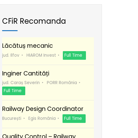
CFiR Recomanda
Lăcătuș mecanic
jud. Ilfov
HIAROM Invest
Full Time
Inginer Cantități
jud. Caraș Severin
PORR România
Full Time
Railway Design Coordinator
București
Egis România
Full Time
Quality Control – Railway