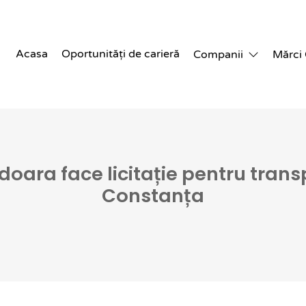
Acasa
Oportunități de carieră
Companii
Mărci
ara face licitație pentru transp
Constanța