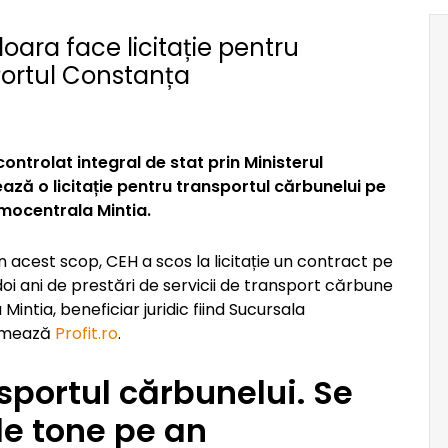
ara face licitație pentru
Portul Constanța
ntrolat integral de stat prin Ministerul
ează o licitație pentru transportul cărbunelui pe
rmocentrala Mintia.
În acest scop, CEH a scos la licitație un contract pe
doi ani de prestări de servicii de transport cărbune
Mintia, beneficiar juridic fiind Sucursala
ormează
Profit.ro
.
nsportul cărbunelui. Se
e tone pe an