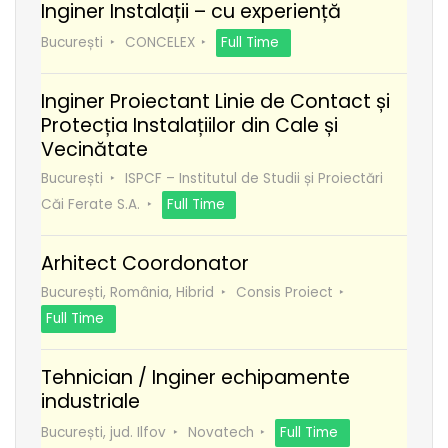
Inginer Instalații – cu experiență
București
CONCELEX
Full Time
Inginer Proiectant Linie de Contact și
Protecția Instalațiilor din Cale și
Vecinătate
București
ISPCF – Institutul de Studii și Proiectări
Căi Ferate S.A.
Full Time
Arhitect Coordonator
București, România, Hibrid
Consis Proiect
Full Time
Tehnician / Inginer echipamente
industriale
București, jud. Ilfov
Novatech
Full Time