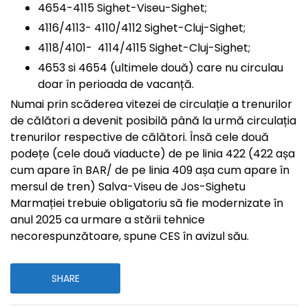
4654-4115 Sighet-Viseu-Sighet;
4116/4113- 4110/4112 Sighet-Cluj-Sighet;
4118/4101- 4114/4115 Sighet-Cluj-Sighet;
4653 si 4654 (ultimele două) care nu circulau
doar în perioada de vacanță.
Numai prin scăderea vitezei de circulație a trenurilor
de călători a devenit posibilă până la urmă circulația
trenurilor respective de călători. Însă cele două
podețe (cele două viaducte) de pe linia 422 (422 așa
cum apare în BAR/ de pe linia 409 așa cum apare în
mersul de tren) Salva-Viseu de Jos-Sighetu
Marmației trebuie obligatoriu să fie modernizate în
anul 2025 ca urmare a stării tehnice
necorespunzătoare, spune CES în avizul său.
SHARE