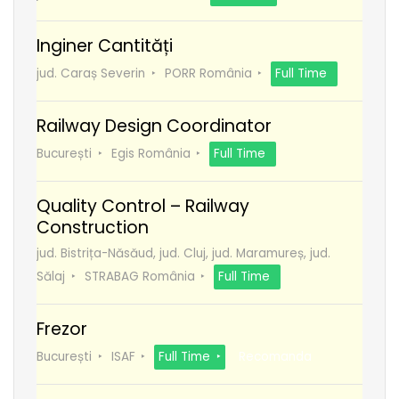
Inginer Cantități
jud. Caraș Severin
PORR România
Full Time
Railway Design Coordinator
București
Egis România
Full Time
Quality Control – Railway
Construction
jud. Bistrița-Năsăud, jud. Cluj, jud. Maramureș, jud.
Sălaj
STRABAG România
Full Time
Frezor
București
ISAF
Full Time
Recomanda