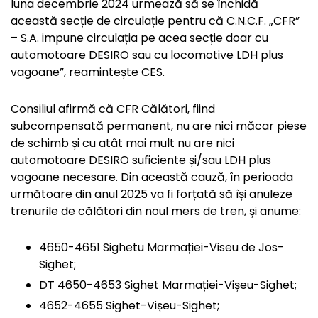
luna decembrie 2024 urmează să se închidă
această secție de circulație pentru că C.N.C.F. „CFR”
– S.A. impune circulația pe acea secție doar cu
automotoare DESIRO sau cu locomotive LDH plus
vagoane”, reamintește CES.
Consiliul afirmă că CFR Călători, fiind
subcompensată permanent, nu are nici măcar piese
de schimb și cu atât mai mult nu are nici
automotoare DESIRO suficiente și/sau LDH plus
vagoane necesare. Din această cauză, în perioada
următoare din anul 2025 va fi forțată să își anuleze
trenurile de călători din noul mers de tren, și anume:
4650-4651 Sighetu Marmației-Viseu de Jos-
Sighet;
DT 4650-4653 Sighet Marmației-Vișeu-Sighet;
4652-4655 Sighet-Vișeu-Sighet;