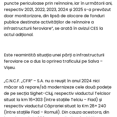
puncte periculoase prin reînnoire, iar în următorii ani,
respectiv 2021, 2022, 2023, 2024 și 2025 s-a prevăzut
doar monitorizare, din lipsă de alocare de fonduri
publice destinate activităților de reînnoire a
infrastructurii feroviare”, se arată în avizul CES la
actul adițional.
Este reamintită situația unei părți a infrastructurii
feroviare ce a dus la oprirea traficului pe Salva –
Vișeu.
„C.N.C.F. „CFR” – S.A. nu a reușit în anul 2024 nici
măcar să repare/să modernizeze cele două podețe
de pe secția Sighet-Cluj, respectiv viaductul Telcisor
situat la km 16+303 (între stațiile Telciu – Fiad) și
respectiv viaductul Căprariei situat la Km 28+ 240
(între stațiile Fiad – Romuli). Din cauza acestora, din