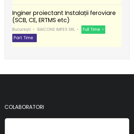
Inginer proiectant Instalații feroviare
(SCB, CE, ERTMS etc)
București
BAICONS IMPEX SRL
Full Time
Part Time
COLABORATORI