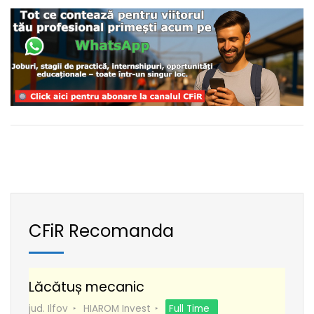
CFiR Recomanda
Lăcătuș mecanic
jud. Ilfov
HIAROM Invest
Full Time