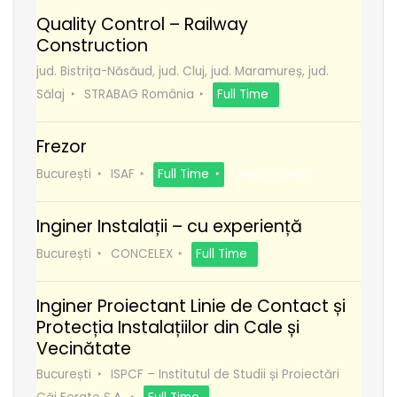
Quality Control – Railway
Construction
jud. Bistrița-Năsăud, jud. Cluj, jud. Maramureș, jud.
Sălaj
STRABAG România
Full Time
Frezor
București
ISAF
Full Time
Recomanda
Inginer Instalații – cu experiență
București
CONCELEX
Full Time
Inginer Proiectant Linie de Contact și
Protecția Instalațiilor din Cale și
Vecinătate
București
ISPCF – Institutul de Studii și Proiectări