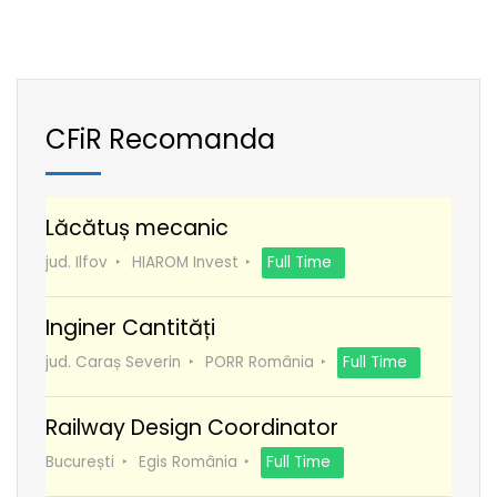
CFiR Recomanda
Lăcătuș mecanic
jud. Ilfov
HIAROM Invest
Full Time
Inginer Cantități
jud. Caraș Severin
PORR România
Full Time
Railway Design Coordinator
București
Egis România
Full Time