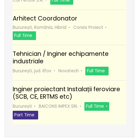
Căi Ferate S.A.
Full Time
Arhitect Coordonator
București, România, Hibrid
Consis Proiect
Full Time
Tehnician / Inginer echipamente
industriale
București, jud. Ilfov
Novatech
Full Time
Inginer proiectant Instalații feroviare
(SCB, CE, ERTMS etc)
București
BAICONS IMPEX SRL
Full Time
Part Time