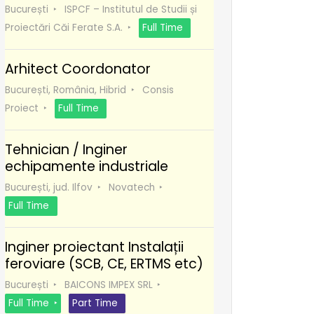
București
ISPCF – Institutul de Studii și
Proiectări Căi Ferate S.A.
Full Time
Arhitect Coordonator
București, România, Hibrid
Consis
Proiect
Full Time
Tehnician / Inginer
echipamente industriale
București, jud. Ilfov
Novatech
Full Time
Inginer proiectant Instalații
feroviare (SCB, CE, ERTMS etc)
București
BAICONS IMPEX SRL
Full Time
Part Time