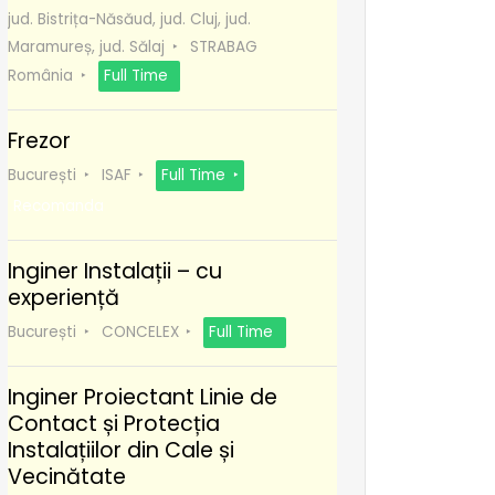
jud. Bistrița-Năsăud, jud. Cluj, jud.
Maramureș, jud. Sălaj
STRABAG
România
Full Time
Frezor
București
ISAF
Full Time
Recomanda
Inginer Instalații – cu
experiență
București
CONCELEX
Full Time
Inginer Proiectant Linie de
Contact și Protecția
Instalațiilor din Cale și
Vecinătate