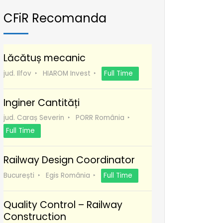
CFiR Recomanda
Lăcătuș mecanic
jud. Ilfov
HIAROM Invest
Full Time
Inginer Cantități
jud. Caraș Severin
PORR România
Full Time
Railway Design Coordinator
București
Egis România
Full Time
Quality Control – Railway
Construction