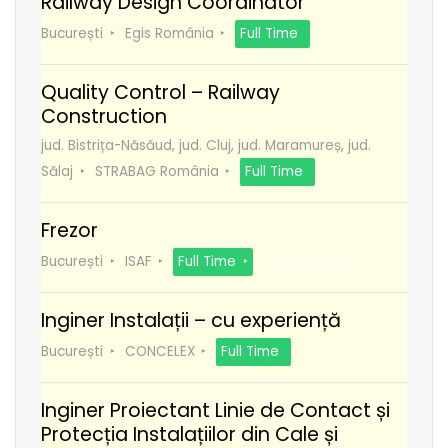
Railway Design Coordinator
București
Egis România
Full Time
Quality Control – Railway
Construction
jud. Bistrița-Năsăud, jud. Cluj, jud. Maramureș, jud.
Sălaj
STRABAG România
Full Time
Frezor
București
ISAF
Full Time
Recomanda
Inginer Instalații – cu experiență
București
CONCELEX
Full Time
Inginer Proiectant Linie de Contact și
Protecția Instalațiilor din Cale și