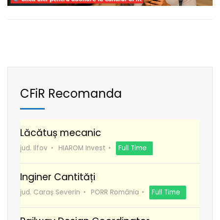
CFiR Recomanda
Lăcătuș mecanic
jud. Ilfov
HIAROM Invest
Full Time
Inginer Cantități
jud. Caraș Severin
PORR România
Full Time