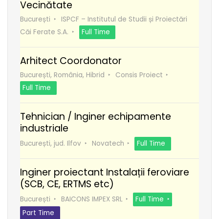
Vecinătate
București
ISPCF – Institutul de Studii și Proiectări
Căi Ferate S.A.
Full Time
Arhitect Coordonator
București, România, Hibrid
Consis Proiect
Full Time
Tehnician / Inginer echipamente
industriale
București, jud. Ilfov
Novatech
Full Time
Inginer proiectant Instalații feroviare
(SCB, CE, ERTMS etc)
București
BAICONS IMPEX SRL
Full Time
Part Time