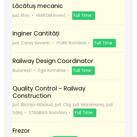
Lăcătuș mecanic
jud. Ilfov
HIAROM Invest
Full Time
Inginer Cantități
jud. Caraș Severin
PORR România
Full Time
Railway Design Coordinator
București
Egis România
Full Time
Quality Control – Railway
Construction
jud. Bistrița-Năsăud, jud. Cluj, jud. Maramureș, jud.
Sălaj
STRABAG România
Full Time
Frezor