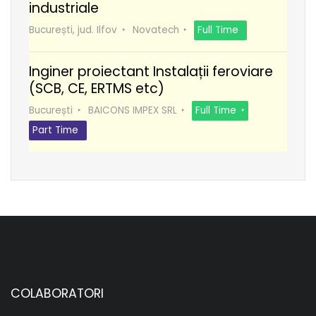
industriale
București, jud. Ilfov
Novatech
Full Time
Inginer proiectant Instalații feroviare
(SCB, CE, ERTMS etc)
București
BAICONS IMPEX SRL
Full Time
Part Time
COLABORATORI