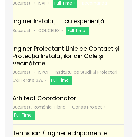
București
ISAF
Full Time
Recomanda
Inginer Instalații – cu experiență
București
CONCELEX
Full Time
Inginer Proiectant Linie de Contact și
Protecția Instalațiilor din Cale și
Vecinătate
București
ISPCF – Institutul de Studii și Proiectări
Căi Ferate S.A.
Full Time
Arhitect Coordonator
București, România, Hibrid
Consis Proiect
Full Time
Tehnician / Inginer echipamente