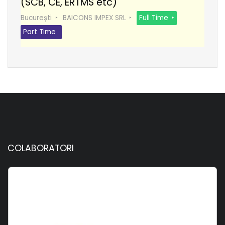
(SCB, CE, ERTMS etc)
București
BAICONS IMPEX SRL
Full Time
Part Time
COLABORATORI