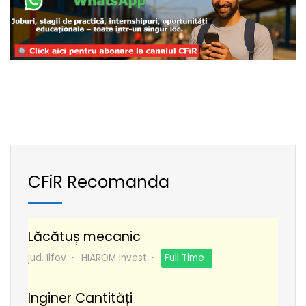
CFiR Recomanda
Lăcătuș mecanic
jud. Ilfov
HIAROM Invest
Full Time
Inginer Cantități