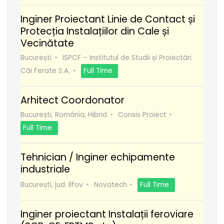
Inginer Proiectant Linie de Contact și
Protecția Instalațiilor din Cale și
Vecinătate
București
ISPCF – Institutul de Studii și Proiectări
Căi Ferate S.A.
Full Time
Arhitect Coordonator
București, România, Hibrid
Consis Proiect
Full Time
Tehnician / Inginer echipamente
industriale
București, jud. Ilfov
Novatech
Full Time
Inginer proiectant Instalații feroviare