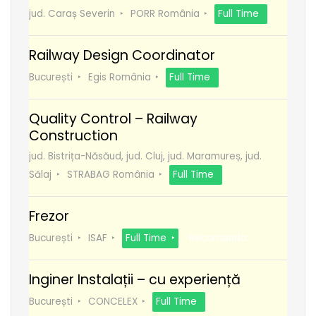
jud. Caraș Severin
PORR România
Full Time
Railway Design Coordinator
București
Egis România
Full Time
Quality Control – Railway
Construction
jud. Bistrița-Năsăud, jud. Cluj, jud. Maramureș, jud.
Sălaj
STRABAG România
Full Time
Frezor
București
ISAF
Full Time
Recomanda
Inginer Instalații – cu experiență
București
CONCELEX
Full Time