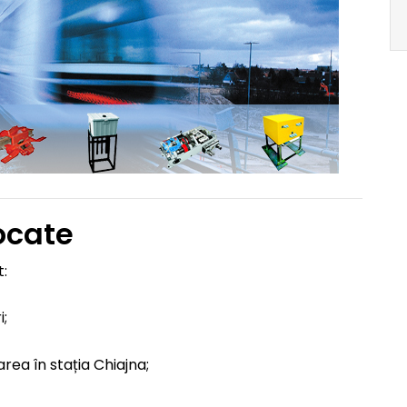
ocate
t:
i;
area în stația Chiajna;