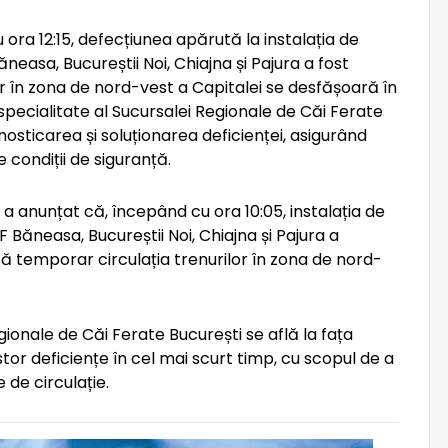
ora 12:15, defecțiunea apărută la instalația de
ăneasa, Bucureștii Noi, Chiajna și Pajura a fost
or în zona de nord-vest a Capitalei se desfășoară în
specialitate al Sucursalei Regionale de Căi Ferate
osticarea și soluționarea deficienței, asigurând
e condiții de siguranță.
 anunțat că, începând cu ora 10:05, instalația de
F Băneasa, Bucureștii Noi, Chiajna și Pajura a
ată temporar circulația trenurilor în zona de nord-
gionale de Căi Ferate București se află la fața
tor deficiențe în cel mai scurt timp, cu scopul de a
e de circulație.