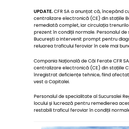
UPDATE.
CFR SA a anunțat că, începând cu 
centralizare electronică (CE) din stațiile B
remediată complet, iar circulația trenuril
prezent în condiții normale. Personalul de 
București a intervenit prompt pentru diagn
reluarea traficului feroviar în cele mai bun
Compania Națională de Căi Ferate CFR SA a
centralizare electronică (CE) din stațiile C
înregistrat deficiențe tehnice, fiind afect
vest a Capitalei.
Personalul de specialitate al Sucursalei Re
locului și lucrează pentru remedierea aces
restabili traficul feroviar în condiții normal