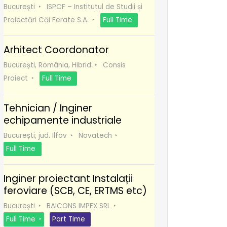
București
ISPCF – Institutul de Studii și
Proiectări Căi Ferate S.A.
Full Time
Arhitect Coordonator
București, România, Hibrid
Consis
Proiect
Full Time
Tehnician / Inginer
echipamente industriale
București, jud. Ilfov
Novatech
Full Time
Inginer proiectant Instalații
feroviare (SCB, CE, ERTMS etc)
București
BAICONS IMPEX SRL
Full Time
Part Time