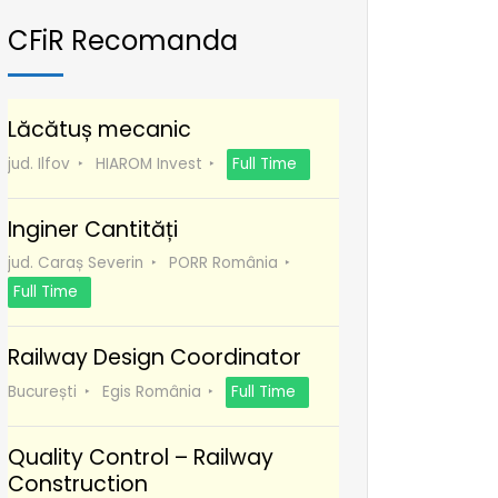
CFiR Recomanda
Lăcătuș mecanic
jud. Ilfov
HIAROM Invest
Full Time
Inginer Cantități
jud. Caraș Severin
PORR România
Full Time
Railway Design Coordinator
București
Egis România
Full Time
Quality Control – Railway
Construction