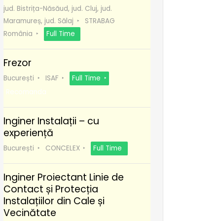
jud. Bistrița-Năsăud, jud. Cluj, jud.
Maramureș, jud. Sălaj
STRABAG
România
Full Time
Frezor
București
ISAF
Full Time
Recomanda
Inginer Instalații – cu
experiență
București
CONCELEX
Full Time
Inginer Proiectant Linie de
Contact și Protecția
Instalațiilor din Cale și
Vecinătate