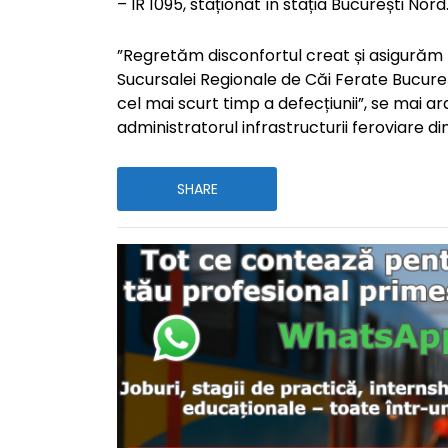
– IR 1095, staționat în stația București Nord
”Regretăm disconfortul creat și asigurăm p
Sucursalei Regionale de Căi Ferate Bucure
cel mai scurt timp a defecțiunii”, se mai ar
administratorul infrastructurii feroviare d
SHARE