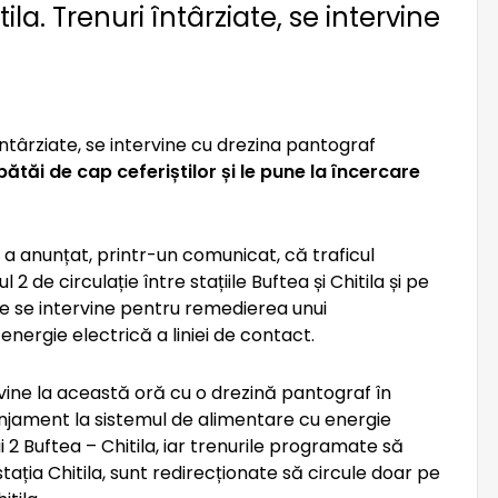
la. Trenuri întârziate, se intervine
ătăi de cap ceferiștilor și le pune la încercare
 anunțat, printr-un comunicat, că traficul
2 de circulație între stațiile Buftea și Chitila și pe
 unde se intervine pentru remedierea unui
nergie electrică a liniei de contact.
rvine la această oră cu o drezină pantograf în
anjament la sistemul de alimentare cu energie
ui 2 Buftea – Chitila, iar trenurile programate să
stația Chitila, sunt redirecționate să circule doar pe