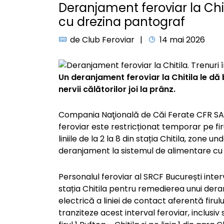
Deranjament feroviar la Chiti
cu drezina pantograf
de
Club Feroviar
14 mai 2026
Un deranjament feroviar la Chitila le dă b
nervii călătorilor joi la prânz.
Compania Naţională de Căi Ferate CFR SA a
feroviar este restricționat temporar pe firul 
liniile de la 2 la 8 din stația Chitila, zone
deranjament la sistemul de alimentare cu e
Personalul feroviar al SRCF București inte
stația Chitila pentru remedierea unui der
electrică a liniei de contact aferentă firul
tranziteze acest interval feroviar, inclusiv 