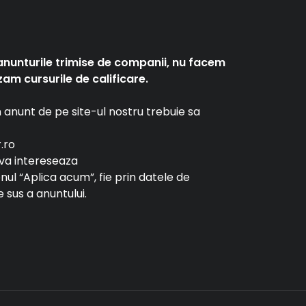
anunturile trimise de companii, nu facem
am cursurile de calificare.
un anunt de pe site-ul nostru trebuie sa
r.ro
e va intereseaza
tonul “Aplica acum”, fie prin datele de
 sus a anuntului.