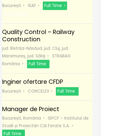
București
ISAF
Full Time
Recomanda
Quality Control – Railway
Construction
jud. Bistrița-Năsăud, jud. Cluj, jud.
Maramureș, jud. Sălaj
STRABAG
România
Full Time
Inginer ofertare CFDP
București
CONCELEX
Full Time
Manager de Proiect
București, România
ISPCF – Institutul de
Studii și Proiectări Căi Ferate S.A.
Full Time