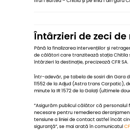
firul 1 Buftea – Chitila și pe linia 1 din gara Ch
Întârzieri de zeci d
Până la finalizarea intervențiilor și retrag
de călători care tranzitează stația Chitila 
întârzieri la destinație, precizează CFR SA.
Într-adevăr, pe tabela de sosiri din Gara d
11552 de la Adjud (Astra trans Carpatic), d
minute la IR 1572 de la Galați (ultimele do
”Asigurăm publicul călător că personalul f
necesare pentru remedierea deranjamentulu
tensiune a liniei de contact astfel încât cir
siguranţă”, se mai arată în comunicatul
CF