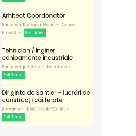
Arhitect Coordonator
București, România, Hibrid
Consis
Proiect
Full Time
Tehnician / Inginer
echipamente industriale
București, jud. Ilfov
Novatech
Full Time
Diriginte de Șantier – lucrări de
construcții căi ferate
România
BAICONS IMPEX SRL
Full Time