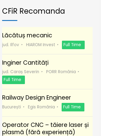
CFiR Recomanda
Lăcătuș mecanic
jud. Ilfov
HIAROM Invest
Full Time
Inginer Cantități
jud. Caraș Severin
PORR România
Full Time
Railway Design Engineer
București
Egis România
Full Time
Operator CNC – tăiere laser și
plasmă (fără experiență)