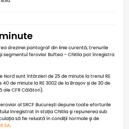
itila.
e minute
erea drezinei pantograf din linie curentă, trenurile
și segmentul feroviar Buftea – Chitila pot înregistra
e Nord sunt întârzieri de 25 de minute la trenul RE
e 40 de minute la RE 3002 de la Brașov și de 30 de
uă ale CFR Călători).
eroviar al SRCF București depune toate eforturile
i înregistrat în stația Chitila şi repunerea sub
culația să fie reluată în condiții normale şi de
R SA
.