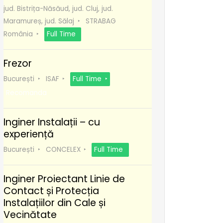
jud. Bistrița-Năsăud, jud. Cluj, jud.
Maramureș, jud. Sălaj
STRABAG
România
Full Time
Frezor
București
ISAF
Full Time
Recomanda
Inginer Instalații – cu
experiență
București
CONCELEX
Full Time
Inginer Proiectant Linie de
Contact și Protecția
Instalațiilor din Cale și
Vecinătate