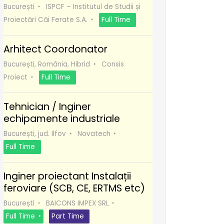
București
ISPCF – Institutul de Studii și
Proiectări Căi Ferate S.A.
Full Time
Arhitect Coordonator
București, România, Hibrid
Consis
Proiect
Full Time
Tehnician / Inginer
echipamente industriale
București, jud. Ilfov
Novatech
Full Time
Inginer proiectant Instalații
feroviare (SCB, CE, ERTMS etc)
București
BAICONS IMPEX SRL
Full Time
Part Time