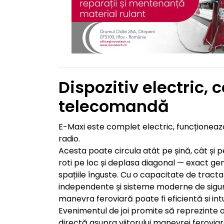
Dispozitiv electric, 
telecomandă
E-Maxi este complet electric, funcționeaz
radio.
Acesta poate circula atât pe șină, cât și pe
roti pe loc și deplasa diagonal — exact ge
spațiile înguste. Cu o capacitate de tract
independente și sisteme moderne de sigu
manevra feroviară poate fi eficientă si intu
Evenimentul de joi promite să reprezinte o
directă asupra viitorului manevrei feroviar