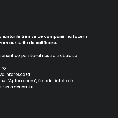
anunturile trimise de companii, nu facem
am cursurile de calificare.
un anunt de pe site-ul nostru trebuie sa
r.ro
e va intereseaza
tonul “Aplica acum”, fie prin datele de
 sus a anuntului.