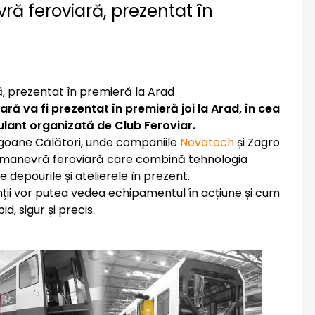
ă feroviară, prezentat în
ă va fi prezentat în premieră joi la Arad, în cea
ulant organizată de Club Feroviar.
agoane Călători, unde companiile
Novatech
și Zagro
de manevră feroviară care combină tehnologia
 depourile și atelierele în prezent.
nții vor putea vedea echipamentul în acțiune și cum
d, sigur și precis.