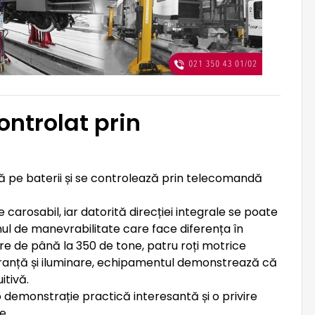
controlat prin
ă pe baterii și se controlează prin telecomandă
 carosabil, iar datorită direcției integrale se poate
nul de manevrabilitate care face diferența în
are de până la 350 de tone, patru roți motrice
ranță și iluminare, echipamentul demonstrează că
itivă.
 demonstrație practică interesantă și o privire
e.