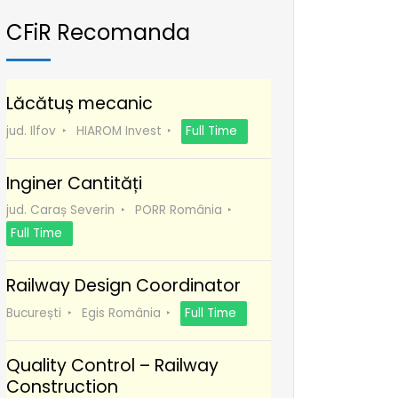
CFiR Recomanda
Lăcătuș mecanic
jud. Ilfov
HIAROM Invest
Full Time
Inginer Cantități
jud. Caraș Severin
PORR România
Full Time
Railway Design Coordinator
București
Egis România
Full Time
Quality Control – Railway
Construction