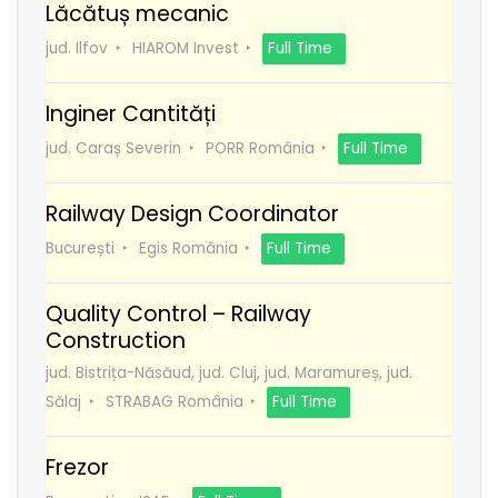
Lăcătuș mecanic
jud. Ilfov
HIAROM Invest
Full Time
Inginer Cantități
jud. Caraș Severin
PORR România
Full Time
Railway Design Coordinator
București
Egis România
Full Time
Quality Control – Railway
Construction
jud. Bistrița-Năsăud, jud. Cluj, jud. Maramureș, jud.
Sălaj
STRABAG România
Full Time
Frezor