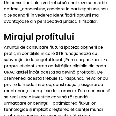
Un consultant ales va trebui să analizeze scenariile
optime: „concesiune, asociere în participațiune, sau
alte scenarii, în vederea identificării opțiunii mai
avantajoase din perspectiva juridică si fiscală”.
Mirajul profitului
Anunțul de consultare flutură ipoteza obținerii de
profit, în condițiile în care STB funcționează cu
subvenție de la bugetul local. „Prin reorganizare s-a
propus eficientizarea activităților eligibile din cadrul
URAC astfel încât acesta să devină profitabil. De
asemenea, acesta trebuie să răspundă nevoilor cu
privire la modernizarea, construcţia şi asigurarea
mentenanţei complexe la tramvaie. Este necesar să
se realizeze o investiţie care să răspundă
următoarelor cerinţe: – optimizarea fluxurilor
tehnologice şi implicit creşterea eficienţei muncii
atât prin comasarea unor secţii, cât și prin