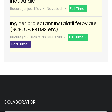
industriale
București, jud. Ilfov
Novatech
Full Time
Inginer proiectant Instalații feroviare
(SCB, CE, ERTMS etc)
București
BAICONS IMPEX SRL
Full Time
Part Time
COLABORATORI