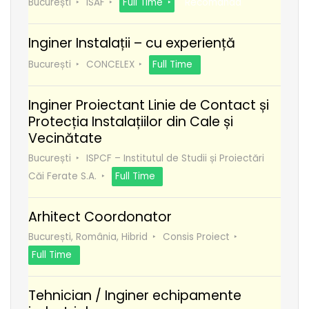
București
ISAF
Full Time
Recomanda
Inginer Instalații – cu experiență
București
CONCELEX
Full Time
Inginer Proiectant Linie de Contact și
Protecția Instalațiilor din Cale și
Vecinătate
București
ISPCF – Institutul de Studii și Proiectări
Căi Ferate S.A.
Full Time
Arhitect Coordonator
București, România, Hibrid
Consis Proiect
Full Time
Tehnician / Inginer echipamente