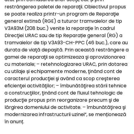
restrângerea paletei de reparaţii. Obiectivul propus
se poate realiza printr-un program de Reparaţie
general extinsă (RGE) a tuturor tramvaielor de tip
V3A93M (208 buc.) venite la reparaţie în cadrul
Direcţiei URAC sau de tip Reparație general (RG) a
tramvaielor de tip V3A93-CH-PPC (46 buc.), care au
durata de viaţă depaşită. Prin această restrângere a
gamei de reparaţii se optimizeaza şi aprovizionarea
cu materiale; – retehnologizarea URAC, prin dotarea
cu utilaje și echipamente moderne, ţinând cont de
caracterul producţiei şi având ca scop creşterea
eficienţei activităţilor; – îmbunătăţirea stării tehnice
a construcţiilor, ţinând cont de fluxul tehnologic de
producţie propus prin reorganizare precum şi de
lărgirea domeniului de activitate. – îmbunătăţirea şi
modernizarea infrastructurii uzinei”, se menționează
în anunț.