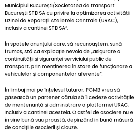
Municipiul București/Societatea de transport
București STB SA cu privire la optimizarea activității
Uzinei de Reparații Atelierele Centrale (URAC),
inclusiv a cantinei STB SA”.
În spatele anunțului care, să recunoaștem, sună
frumos, stă ca explicație nevoia de „asigurare a
continuității și siguranței serviciului public de
transport, prin menținerea în stare de funcționare a
vehiculelor și componentelor aferente”.
În limbaj mai pe înțelesul tuturor, PGMB vrea să
găsească un partener căruia să îi cedeze activitățile
de mentenanță și administrare a platformei URAC,
inclusiv a cantinei acesteia. O astfel de asociere nu e
în sine bună sau proastă, depinzând în bună măsură
de condițiile asocierii și clauze.