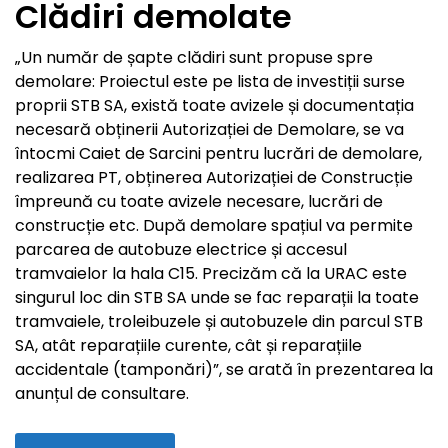
Clădiri demolate
„Un număr de șapte clădiri sunt propuse spre
demolare: Proiectul este pe lista de investiții surse
proprii STB SA, există toate avizele și documentația
necesară obținerii Autorizației de Demolare, se va
întocmi Caiet de Sarcini pentru lucrări de demolare,
realizarea PT, obținerea Autorizației de Construcție
împreună cu toate avizele necesare, lucrări de
construcție etc. După demolare spațiul va permite
parcarea de autobuze electrice și accesul
tramvaielor la hala C15. Precizăm că la URAC este
singurul loc din STB SA unde se fac reparații la toate
tramvaiele, troleibuzele și autobuzele din parcul STB
SA, atât reparațiile curente, cât și reparațiile
accidentale (tamponări)”, se arată în prezentarea la
anunțul de consultare.