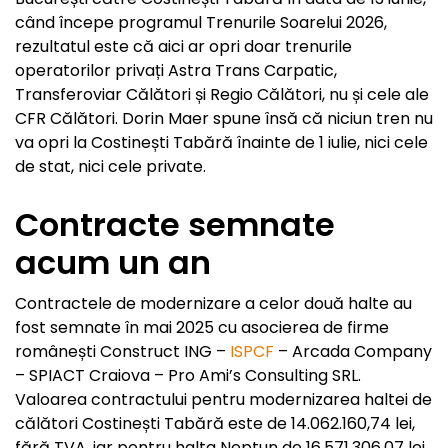
când începe programul Trenurile Soarelui 2026,
rezultatul este că aici ar opri doar trenurile
operatorilor privați Astra Trans Carpatic,
Transferoviar Călători și Regio Călători, nu și cele ale
CFR Călători. Dorin Maer spune însă că niciun tren nu
va opri la Costinești Tabără înainte de 1 iulie, nici cele
de stat, nici cele private.
Contracte semnate
acum un an
Contractele de modernizare a celor două halte au
fost semnate în mai 2025 cu asocierea de firme
românești Construct ING –
ISPCF
– Arcada Company
– SPIACT Craiova – Pro Ami’s Consulting SRL.
Valoarea contractului pentru modernizarea haltei de
călători Costinești Tabără este de 14.062.160,74 lei,
fără TVA, iar pentru halta Neptun de 16.571.306,07 lei,