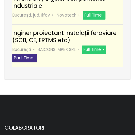
industriale
București, jud. Ilfov
Novatech
Full Time
Inginer proiectant Instalații feroviare
(SCB, CE, ERTMS etc)
București
BAICONS IMPEX SRL
Full Time
Part Time
COLABORATORI