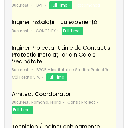
București
ISAF
Full Time
Recomanda
Inginer Instalații – cu experiență
București
CONCELEX
Full Time
Inginer Proiectant Linie de Contact și
Protecția Instalațiilor din Cale și
Vecinătate
București
ISPCF – Institutul de Studii și Proiectări
Căi Ferate S.A.
Full Time
Arhitect Coordonator
București, România, Hibrid
Consis Proiect
Full Time
Tehnician / Inginer echipamente