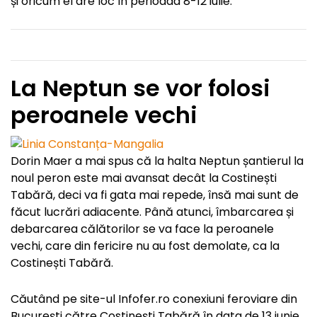
și oricum el are loc în perioada 8-12 iulie.
La Neptun se vor folosi
peroanele vechi
Dorin Maer a mai spus că la halta Neptun șantierul la
noul peron este mai avansat decât la Costinești
Tabără, deci va fi gata mai repede, însă mai sunt de
făcut lucrări adiacente. Până atunci, îmbarcarea și
debarcarea călătorilor se va face la peroanele
vechi, care din fericire nu au fost demolate, ca la
Costinești Tabără.
Căutând pe site-ul Infofer.ro conexiuni feroviare din
București către Costinești Tabără în data de 13 iunie,