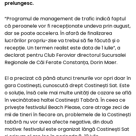
prelungesc.
”Programul de management de trafic indică faptul
că peroanele vor fi recepționate undeva prin august,
dar se poate accelera. În afară de finalizarea
lucrărilor propriu-zise va trebui să fie făcută și o
recepție. Un termen realist este data de 1 iulie”, a
declarat pentru Club Feroviar directorul Sucursalei
Regionale de Căi Ferate Constanța, Dorin Maer.
El a precizat că până atunci trenurile vor opri doar în
gara Costinești, cunoscută drept Costinești Sat. Este
o soluție, însă cele mai multe unități de cazare se află
în vecinătatea haltei Costinești Tabără. În ceea ce
privește festivalul Beach Please, care atrage zeci de
mii de tineri în fiecare an, problemele de la Costinești
tabără nu vor avea afecte negative, din două
motive: festivalul este organizat lângă Costinești Sat