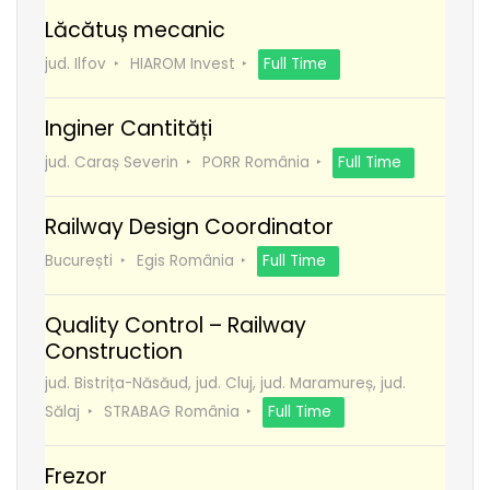
Lăcătuș mecanic
jud. Ilfov
HIAROM Invest
Full Time
Inginer Cantități
jud. Caraș Severin
PORR România
Full Time
Railway Design Coordinator
București
Egis România
Full Time
Quality Control – Railway
Construction
jud. Bistrița-Năsăud, jud. Cluj, jud. Maramureș, jud.
Sălaj
STRABAG România
Full Time
Frezor