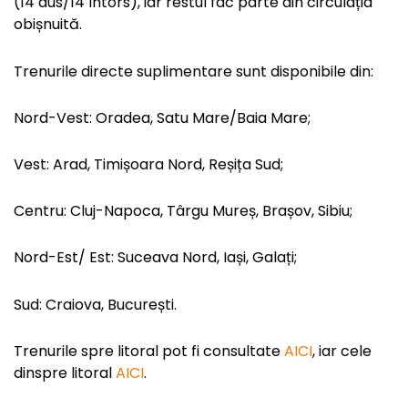
(14 dus/14 întors), iar restul fac parte din circulația
obișnuită.
Trenurile directe suplimentare sunt disponibile din:
Nord-Vest: Oradea, Satu Mare/Baia Mare;
Vest: Arad, Timișoara Nord, Reșița Sud;
Centru: Cluj-Napoca, Târgu Mureș, Brașov, Sibiu;
Nord-Est/ Est: Suceava Nord, Iași, Galați;
Sud: Craiova, București.
Trenurile spre litoral pot fi consultate
AICI
, iar cele
dinspre litoral
AICI
.