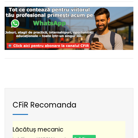
CFiR Recomanda
Lăcătuș mecanic