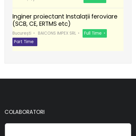
Inginer proiectant Instalații feroviare
(SCB, CE, ERTMS etc)
București
BAICONS IMPEX SRL
Full Time
Part Time
COLABORATORI