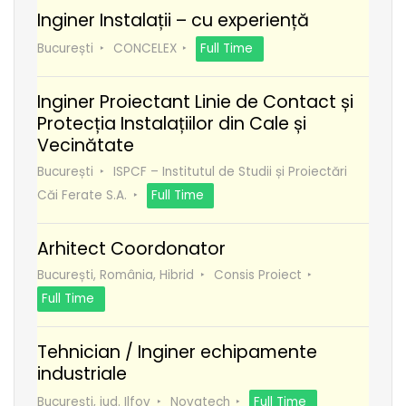
Inginer Instalații – cu experiență
București
CONCELEX
Full Time
Inginer Proiectant Linie de Contact și
Protecția Instalațiilor din Cale și
Vecinătate
București
ISPCF – Institutul de Studii și Proiectări
Căi Ferate S.A.
Full Time
Arhitect Coordonator
București, România, Hibrid
Consis Proiect
Full Time
Tehnician / Inginer echipamente
industriale
București, jud. Ilfov
Novatech
Full Time