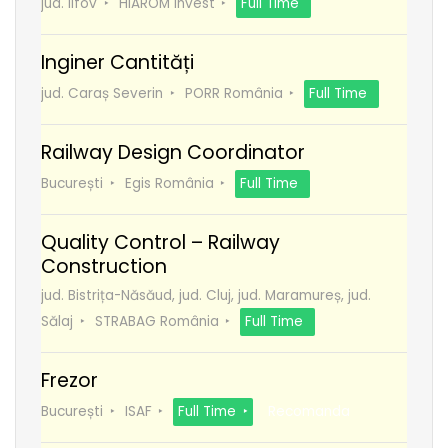
jud. Ilfov
HIAROM Invest
Full Time
Inginer Cantități
jud. Caraș Severin
PORR România
Full Time
Railway Design Coordinator
București
Egis România
Full Time
Quality Control – Railway
Construction
jud. Bistrița-Năsăud, jud. Cluj, jud. Maramureș, jud.
Sălaj
STRABAG România
Full Time
Frezor
București
ISAF
Full Time
Recomanda