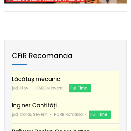
CFiR Recomanda
Lăcătuș mecanic
jud. Ilfov
HIAROM Invest
Full Time
Inginer Cantități
jud. Caraș Severin
PORR România
Full Time