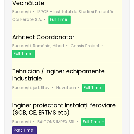
Vecinătate
București
ISPCF – Institutul de Studii și Proiectări
Căi Ferate S.A.
Full Time
Arhitect Coordonator
București, România, Hibrid
Consis Proiect
Full Time
Tehnician / Inginer echipamente
industriale
București, jud. Ilfov
Novatech
Full Time
Inginer proiectant Instalații feroviare
(SCB, CE, ERTMS etc)
București
BAICONS IMPEX SRL
Full Time
Part Time