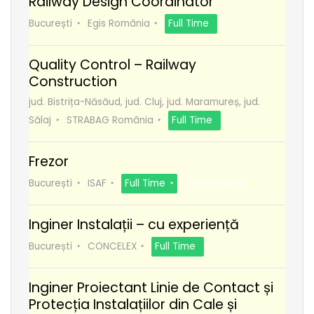
Railway Design Coordinator
București
Egis România
Full Time
Quality Control – Railway
Construction
jud. Bistrița-Năsăud, jud. Cluj, jud. Maramureș, jud.
Sălaj
STRABAG România
Full Time
Frezor
București
ISAF
Full Time
Recomanda
Inginer Instalații – cu experiență
București
CONCELEX
Full Time
Inginer Proiectant Linie de Contact și
Protecția Instalațiilor din Cale și