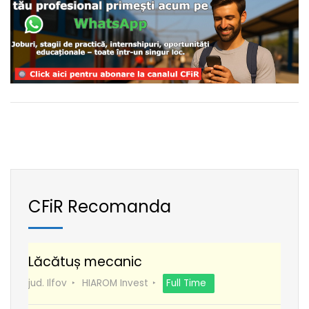
CFiR Recomanda
Lăcătuș mecanic
jud. Ilfov
HIAROM Invest
Full Time