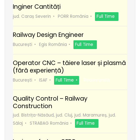
Inginer Cantități
jud. Caraș Severin
PORR România
Full Time
Railway Design Engineer
București
Egis România
Full Time
Operator CNC – tăiere laser și plasmă
(fără experiență)
București
ISAF
Full Time
Recomanda
Quality Control – Railway
Construction
jud. Bistrița-Năsăud, jud. Cluj, jud. Maramureș, jud.
Sălaj
STRABAG România
Full Time