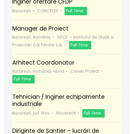
Inginer ofertare CFDP
București
CONCELEX
Full Time
Manager de Proiect
București, România
ISPCF – Institutul de Studii și
Proiectări Căi Ferate S.A.
Full Time
Arhitect Coordonator
București, România, Hibrid
Consis Proiect
Full Time
Tehnician / Inginer echipamente
industriale
București, jud. Ilfov
Novatech
Full Time
Diriginte de Șantier – lucrări de