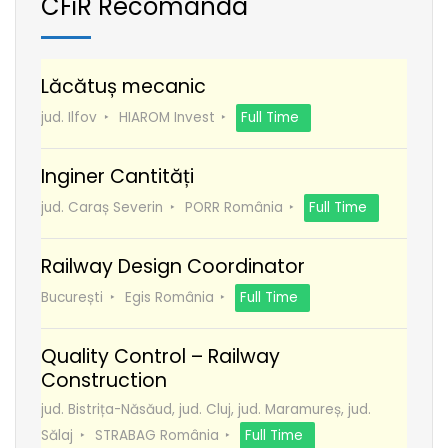
CFiR Recomanda
Lăcătuș mecanic
jud. Ilfov
HIAROM Invest
Full Time
Inginer Cantități
jud. Caraș Severin
PORR România
Full Time
Railway Design Coordinator
București
Egis România
Full Time
Quality Control – Railway
Construction
jud. Bistrița-Năsăud, jud. Cluj, jud. Maramureș, jud.
Sălaj
STRABAG România
Full Time