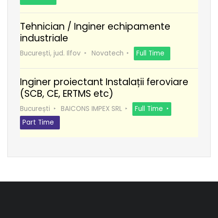
Tehnician / Inginer echipamente
industriale
București, jud. Ilfov
Novatech
Full Time
Inginer proiectant Instalații feroviare
(SCB, CE, ERTMS etc)
București
BAICONS IMPEX SRL
Full Time
Part Time