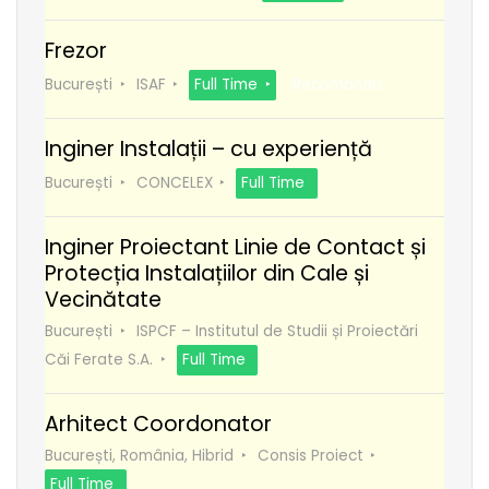
Frezor
București
ISAF
Full Time
Recomanda
Inginer Instalații – cu experiență
București
CONCELEX
Full Time
Inginer Proiectant Linie de Contact și
Protecția Instalațiilor din Cale și
Vecinătate
București
ISPCF – Institutul de Studii și Proiectări
Căi Ferate S.A.
Full Time
Arhitect Coordonator
București, România, Hibrid
Consis Proiect
Full Time