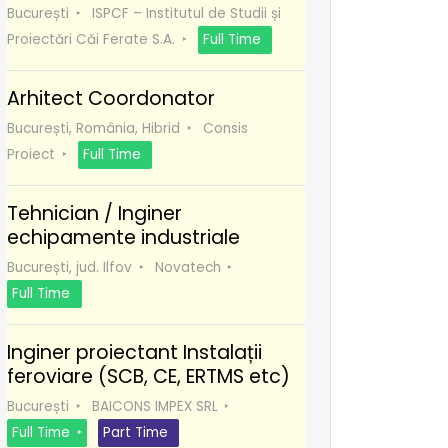
București
ISPCF – Institutul de Studii și
Proiectări Căi Ferate S.A.
Full Time
Arhitect Coordonator
București, România, Hibrid
Consis
Proiect
Full Time
Tehnician / Inginer
echipamente industriale
București, jud. Ilfov
Novatech
Full Time
Inginer proiectant Instalații
feroviare (SCB, CE, ERTMS etc)
București
BAICONS IMPEX SRL
Full Time
Part Time