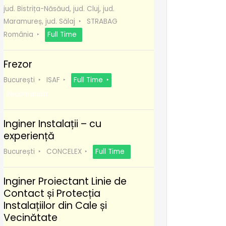
jud. Bistrița-Năsăud, jud. Cluj, jud.
Maramureș, jud. Sălaj
STRABAG
România
Full Time
Frezor
București
ISAF
Full Time
Recomanda
Inginer Instalații – cu
experiență
București
CONCELEX
Full Time
Inginer Proiectant Linie de
Contact și Protecția
Instalațiilor din Cale și
Vecinătate