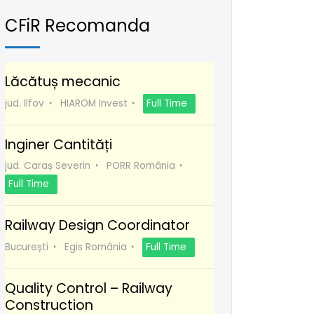
CFiR Recomanda
Lăcătuș mecanic
jud. Ilfov
HIAROM Invest
Full Time
Inginer Cantități
jud. Caraș Severin
PORR România
Full Time
Railway Design Coordinator
București
Egis România
Full Time
Quality Control – Railway
Construction