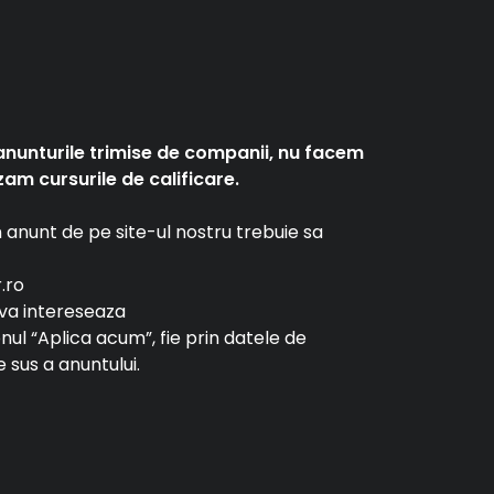
anunturile trimise de companii, nu facem
am cursurile de calificare.
un anunt de pe site-ul nostru trebuie sa
r.ro
e va intereseaza
tonul “Aplica acum”, fie prin datele de
 sus a anuntului.