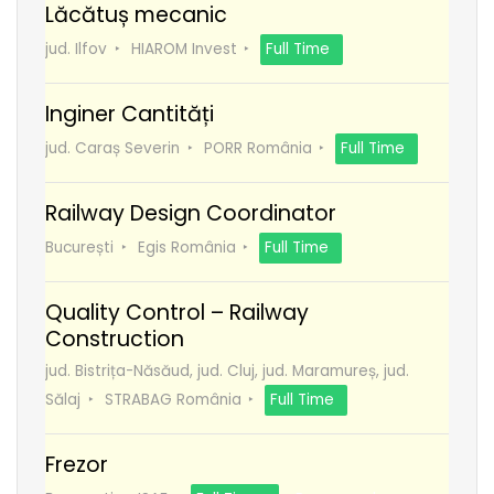
Lăcătuș mecanic
jud. Ilfov
HIAROM Invest
Full Time
Inginer Cantități
jud. Caraș Severin
PORR România
Full Time
Railway Design Coordinator
București
Egis România
Full Time
Quality Control – Railway
Construction
jud. Bistrița-Năsăud, jud. Cluj, jud. Maramureș, jud.
Sălaj
STRABAG România
Full Time
Frezor