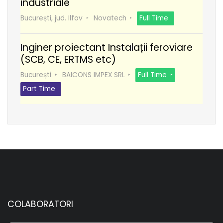
industriale
București, jud. Ilfov
Novatech
Full Time
Inginer proiectant Instalații feroviare
(SCB, CE, ERTMS etc)
București
BAICONS IMPEX SRL
Full Time
Part Time
COLABORATORI