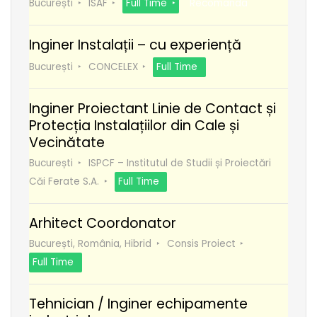
București
ISAF
Full Time
Recomanda
Inginer Instalații – cu experiență
București
CONCELEX
Full Time
Inginer Proiectant Linie de Contact și
Protecția Instalațiilor din Cale și
Vecinătate
București
ISPCF – Institutul de Studii și Proiectări
Căi Ferate S.A.
Full Time
Arhitect Coordonator
București, România, Hibrid
Consis Proiect
Full Time
Tehnician / Inginer echipamente