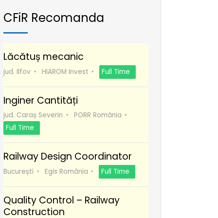
CFiR Recomanda
Lăcătuș mecanic
jud. Ilfov
HIAROM Invest
Full Time
Inginer Cantități
jud. Caraș Severin
PORR România
Full Time
Railway Design Coordinator
București
Egis România
Full Time
Quality Control – Railway
Construction