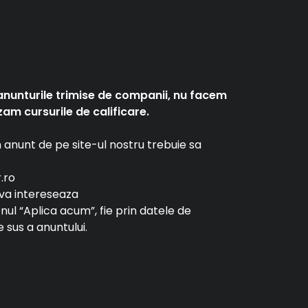
anunturile trimise de companii, nu facem
am cursurile de calificare.
un anunt de pe site-ul nostru trebuie sa
r.ro
e va intereseaza
tonul “Aplica acum”, fie prin datele de
 sus a anuntului.