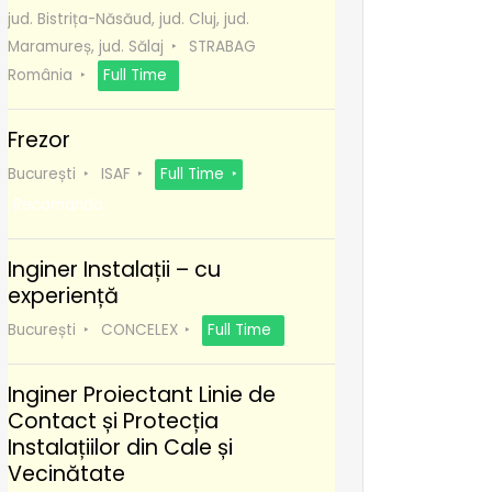
jud. Bistrița-Năsăud, jud. Cluj, jud.
Maramureș, jud. Sălaj
STRABAG
România
Full Time
Frezor
București
ISAF
Full Time
Recomanda
Inginer Instalații – cu
experiență
București
CONCELEX
Full Time
Inginer Proiectant Linie de
Contact și Protecția
Instalațiilor din Cale și
Vecinătate