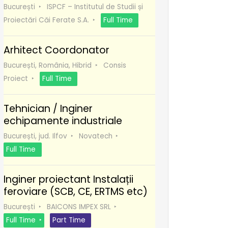
București
ISPCF – Institutul de Studii și
Proiectări Căi Ferate S.A.
Full Time
Arhitect Coordonator
București, România, Hibrid
Consis
Proiect
Full Time
Tehnician / Inginer
echipamente industriale
București, jud. Ilfov
Novatech
Full Time
Inginer proiectant Instalații
feroviare (SCB, CE, ERTMS etc)
București
BAICONS IMPEX SRL
Full Time
Part Time