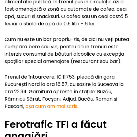
alimentație publică. În trenul pus în circulație azi a
fost amenajată o zonă cu automate de cafea, ceai,
apă, sucuri și snacksuri. O cafea sau un ceai costă 5
lei, iar o sticlă de apă de 0,5 litri – 6 lei.
Cum nu este un bar propriu-zis, de aici nu veți putea
cumpăra bere sau vin, pentru că în trenuri este
interzis consumul de băuturi alcoolice cu excepția
spațiilor special amenajate (restaurant sau bar).
Trenul de întoarcere, IC 11753, pleacă din gara
București Nord la ora 16:57, cu sosire la Suceava la
ora 22:34. Garnitura oprește în stațiile: Buzău,
Râmnicu Sărat, Focșani, Adjud, Bacău, Roman și
Pașcani,
așa cum am mai scris
.
Ferotrafic TFI a făcut
angajări