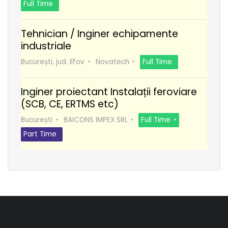
Full Time
Tehnician / Inginer echipamente
industriale
București, jud. Ilfov
Novatech
Full Time
Inginer proiectant Instalații feroviare
(SCB, CE, ERTMS etc)
București
BAICONS IMPEX SRL
Full Time
Part Time