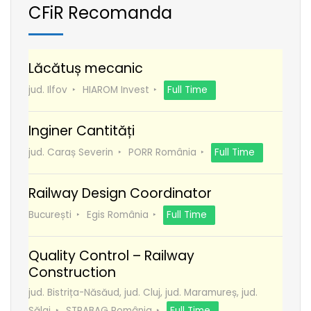
CFiR Recomanda
Lăcătuș mecanic
jud. Ilfov
HIAROM Invest
Full Time
Inginer Cantități
jud. Caraș Severin
PORR România
Full Time
Railway Design Coordinator
București
Egis România
Full Time
Quality Control – Railway
Construction
jud. Bistrița-Năsăud, jud. Cluj, jud. Maramureș, jud.
Sălaj
STRABAG România
Full Time