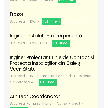
Frezor
București
ISAF
Full Time
Recomanda
Inginer Instalații – cu experiență
București
CONCELEX
Full Time
Inginer Proiectant Linie de Contact și
Protecția Instalațiilor din Cale și
Vecinătate
București
ISPCF – Institutul de Studii și Proiectări
Căi Ferate S.A.
Full Time
Arhitect Coordonator
București, România, Hibrid
Consis Proiect