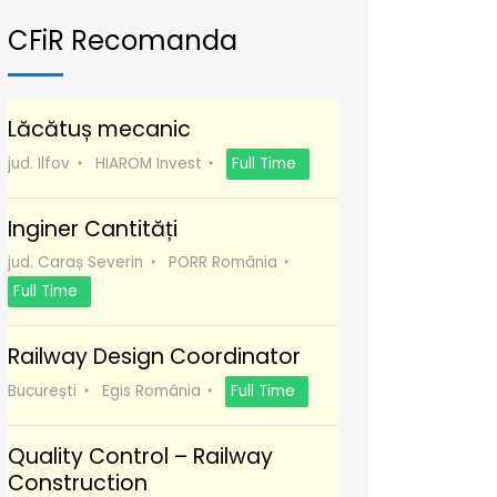
CFiR Recomanda
Lăcătuș mecanic
jud. Ilfov
HIAROM Invest
Full Time
Inginer Cantități
jud. Caraș Severin
PORR România
Full Time
Railway Design Coordinator
București
Egis România
Full Time
Quality Control – Railway
Construction