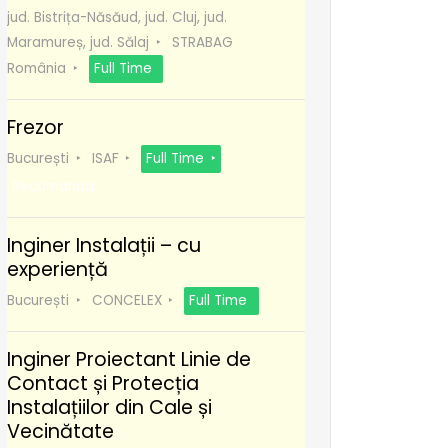
jud. Bistrița-Năsăud, jud. Cluj, jud.
Maramureș, jud. Sălaj
STRABAG
România
Full Time
Frezor
București
ISAF
Full Time
Recomanda
Inginer Instalații – cu
experiență
București
CONCELEX
Full Time
Inginer Proiectant Linie de
Contact și Protecția
Instalațiilor din Cale și
Vecinătate