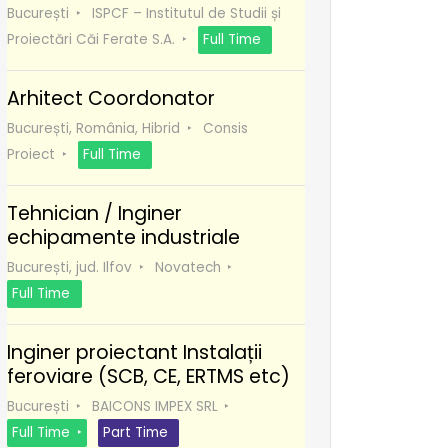
București
ISPCF – Institutul de Studii și
Proiectări Căi Ferate S.A.
Full Time
Arhitect Coordonator
București, România, Hibrid
Consis
Proiect
Full Time
Tehnician / Inginer
echipamente industriale
București, jud. Ilfov
Novatech
Full Time
Inginer proiectant Instalații
feroviare (SCB, CE, ERTMS etc)
București
BAICONS IMPEX SRL
Full Time
Part Time