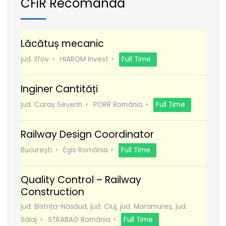
CFiR Recomanda
Lăcătuș mecanic
jud. Ilfov
HIAROM Invest
Full Time
Inginer Cantități
jud. Caraș Severin
PORR România
Full Time
Railway Design Coordinator
București
Egis România
Full Time
Quality Control – Railway
Construction
jud. Bistrița-Năsăud, jud. Cluj, jud. Maramureș, jud.
Sălaj
STRABAG România
Full Time