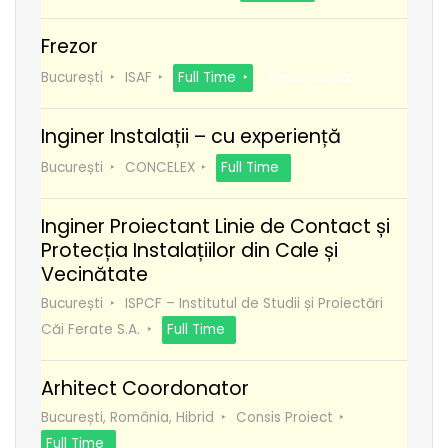
Frezor
București
ISAF
Full Time
Recomanda
Inginer Instalații – cu experiență
București
CONCELEX
Full Time
Inginer Proiectant Linie de Contact și
Protecția Instalațiilor din Cale și
Vecinătate
București
ISPCF – Institutul de Studii și Proiectări
Căi Ferate S.A.
Full Time
Arhitect Coordonator
București, România, Hibrid
Consis Proiect
Full Time