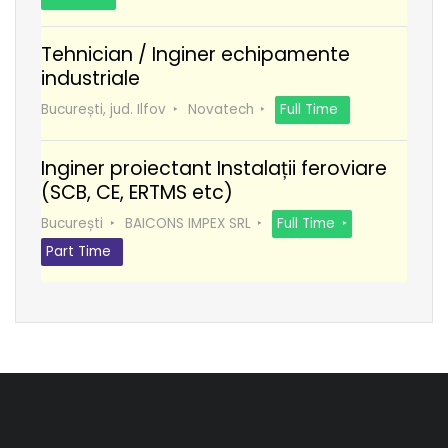
Tehnician / Inginer echipamente
industriale
București, jud. Ilfov
Novatech
Full Time
Inginer proiectant Instalații feroviare
(SCB, CE, ERTMS etc)
București
BAICONS IMPEX SRL
Full Time
Part Time