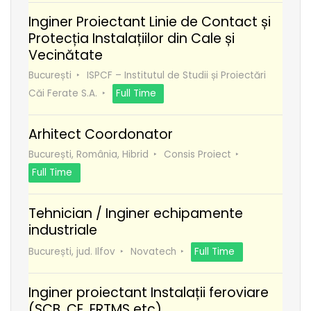
Inginer Proiectant Linie de Contact și
Protecția Instalațiilor din Cale și
Vecinătate
București
ISPCF – Institutul de Studii și Proiectări
Căi Ferate S.A.
Full Time
Arhitect Coordonator
București, România, Hibrid
Consis Proiect
Full Time
Tehnician / Inginer echipamente
industriale
București, jud. Ilfov
Novatech
Full Time
Inginer proiectant Instalații feroviare
(SCB, CE, ERTMS etc)