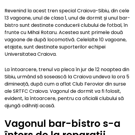
Revenind la acest tren special Craiova-Sibiu, din cele
13 vagoane, unul de clasa 1, unul de dormit și unul bar-
bistro sunt destinate conducerii clubului de fotbal, în
frunte cu Mihai Rotaru. Acestea sunt primele două
vagoane de după locomotivă. Celelalte 10 vagoane,
etajate, sunt destinate suporterilor echipei
Universitatea Craiova.
La întoarcere, trenul va pleca în jur de 12 noaptea din
Sibiu, urmând să sosească la Craiova undeva la ora 5
dimineață, după cum a aflat Club Feroviar din surse
ale SRTFC Craiova. Vagonul de dormit va fi folosit,
evident, la întoarcere, pentru ca oficialii clubului să
ajungă odihniți acasă.
Vagonul bar-bistro s-a
întors de la reparații