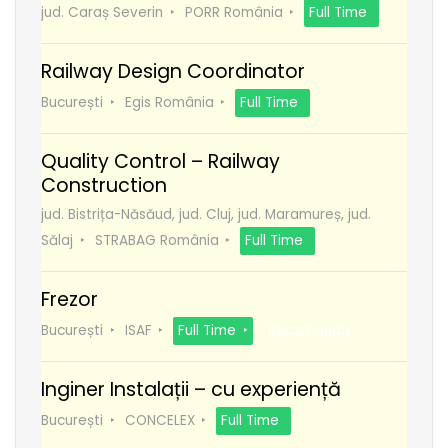
jud. Caraș Severin
PORR România
Full Time
Railway Design Coordinator
București
Egis România
Full Time
Quality Control – Railway
Construction
jud. Bistrița-Năsăud, jud. Cluj, jud. Maramureș, jud.
Sălaj
STRABAG România
Full Time
Frezor
București
ISAF
Full Time
Recomanda
Inginer Instalații – cu experiență
București
CONCELEX
Full Time