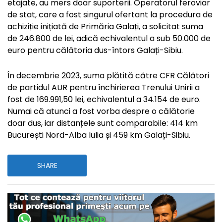
etajate, au mers doar suporterii. Operatorul feroviar
de stat, care a fost singurul ofertant la procedura de
achiziție inițiată de Primăria Galați, a solicitat suma
de 246.800 de lei, adică echivalentul a sub 50.000 de
euro pentru călătoria dus-întors Galați-Sibiu.
În decembrie 2023, suma plătită către CFR Călători
de partidul AUR pentru închirierea Trenului Unirii a
fost de 169.991,50 lei, echivalentul a 34.154 de euro.
Numai că atunci a fost vorba despre o călătorie
doar dus, iar distanțele sunt comparabile: 414 km
București Nord-Alba Iulia și 459 km Galați-Sibiu.
SHARE