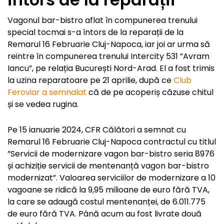
Vagonul bar-bistro aflat în compunerea trenului
special tocmai s-a întors de la reparații de la
Remarul 16 Februarie Cluj-Napoca, iar joi ar urma să
reintre în compunerea trenului Intercity 531 ”Avram
Iancu”, pe relația București Nord-Arad. El a fost trimis
la uzina reparatoare pe 21 aprilie, după ce
Club
Feroviar a semnalat
că de pe acoperiș căzuse chitul
și se vedea rugina.
Pe 15 ianuarie 2024, CFR Călători a semnat cu
Remarul 16 Februarie Cluj-Napoca contractul cu titlul
”Servicii de modernizare vagon bar-bistro seria 8976
și achiziție servicii de mentenanță vagon bar-bistro
modernizat”. Valoarea serviciilor de modernizare a 10
vagoane se ridică la 9,95 milioane de euro fără TVA,
la care se adaugă costul mentenanței, de 6.011.775
de euro fără TVA. Până acum au fost livrate două