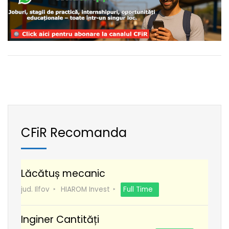
CFiR Recomanda
Lăcătuș mecanic
jud. Ilfov
HIAROM Invest
Full Time
Inginer Cantități