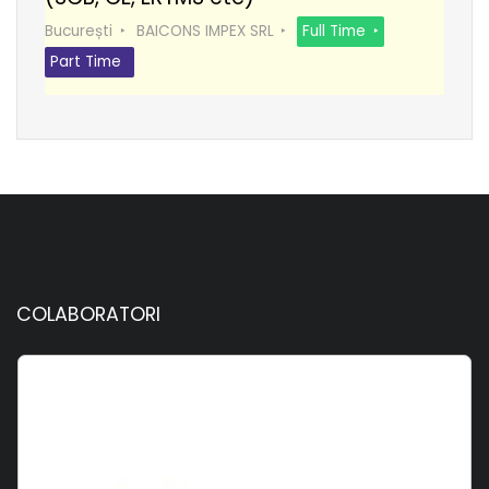
București
BAICONS IMPEX SRL
Full Time
Part Time
COLABORATORI