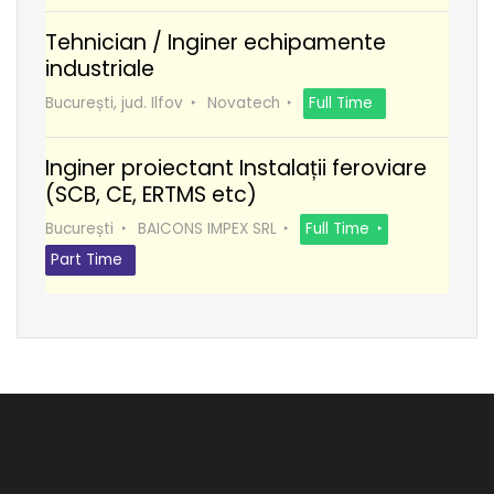
Tehnician / Inginer echipamente
industriale
București, jud. Ilfov
Novatech
Full Time
Inginer proiectant Instalații feroviare
(SCB, CE, ERTMS etc)
București
BAICONS IMPEX SRL
Full Time
Part Time