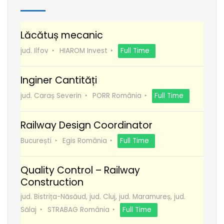
Lăcătuș mecanic
jud. Ilfov
HIAROM Invest
Full Time
Inginer Cantități
jud. Caraș Severin
PORR România
Full Time
Railway Design Coordinator
București
Egis România
Full Time
Quality Control – Railway
Construction
jud. Bistrița-Năsăud, jud. Cluj, jud. Maramureș, jud.
Sălaj
STRABAG România
Full Time