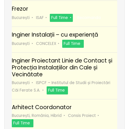
Frezor
București
ISAF
Full Time
Recomanda
Inginer Instalații – cu experiență
București
CONCELEX
Full Time
Inginer Proiectant Linie de Contact și
Protecția Instalațiilor din Cale și
Vecinătate
București
ISPCF – Institutul de Studii și Proiectări
Căi Ferate S.A.
Full Time
Arhitect Coordonator
București, România, Hibrid
Consis Proiect
Full Time