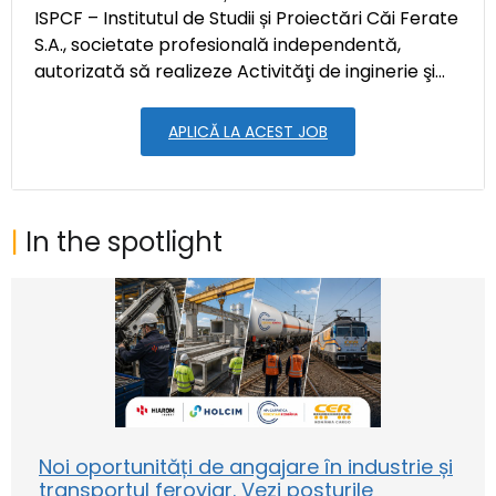
ISPCF – Institutul de Studii și Proiectări Căi Ferate
S.A., societate profesională independentă,
autorizată să realizeze Activităţi de inginerie şi...
APLICĂ LA ACEST JOB
|
In the spotlight
Noi oportunități de angajare în industrie și
transportul feroviar. Vezi posturile